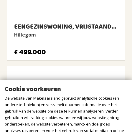
Warm water
Cv-ketel
CV Ketel
EENGEZINSWONING, VRIJSTAANDE WONING
REMEHA, 2022, Eigendom
Hillegom
BUITENRUIMTE
499.000
€
Ligging
Aan rustige weg, In woonwijk
Tuin
Achtertuin, Voortuin
Achtertuin
Cookie voorkeuren
2
33m
(5,7m diep en 5,9m breed)
De website van Makelaarsland gebruikt analytische cookies (en
Ligging tuin
andere technieken) en verzamelt daarmee informatie over het
noorden, westen, noordwesten
gebruik van de website om deze te kunnen analyseren. Verder
gebruiken wij tracking cookies waarmee wij jouw websitegedrag
Balkon/Dakterras
Balkon aanwezig
onderzoeken, de website verbeteren, markt- en doelgroep
analyses uitvoeren en voor het gebruik van social media en online