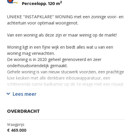
2
Perceelopp. 120 m
UNIEKE "INSTAPKLARE" WONING met een zonnige voor- en
achtertuin voor optimaal woongenot.
Van een woning als deze zijn er maar weinig op de markt!
Woning ligt in een fijne wijk en biedt alles wat u van een
woning mag verwachten.
De woning is in 2020 geheel gerenoveerd en zeer
onderhoudsvriendelijk gemaakt.
Gehele woning is van nieuw stucwerk voorzien, een prachtige
luxe keuken met alle denkbare inbouwapparatuur, een
schitterende ruime badkamer op de 1e etage met een royaal
ligbad, een hele ruime inloopdouche, een zwevend toilet en
Lees meer
een royaal wastafelmeubel met veel opbergruimte.
Wanneer u de woning betreedt vind u in de hal een heel
OVERDRACHT
royale bergkast met daarin een garderobe gedeelte en een
ruimte voor de zuinige HR cv ketel [2021].
Vraagprijs
Ook bevindt zich in de hal een ruime opbergkast met daarin
€ 469.000