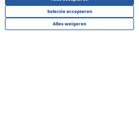
Selectie accepteren
Alles weigeren
Bekijk alle foto's
1
/48
EENGEZINSWONING, VRIJSTAANDE WONING
Hillegom
499.000
€