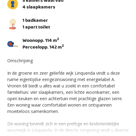
5 kamers waarvan
4 slaapkamers
1 badkamer
1 apart toilet
2
Woonopp. 114 m
2
Perceelopp. 142 m
Omschrijving
In de groene en zeer geliefde wijk Linquenda vindt u deze
ruime eigentijdse eengezinswoning met energielabel A.
Vronen 68 biedt u alles wat u zoekt in een comfortabel
familiehuis: vier slaapkamers, een lichte woonkamer, een
open keuken en een achtertuin met prachtige glazen serre.
Een woning waar comfortabel wonen en ontspannen
moeiteloos samenkomen.
De woning bevindt zich in een prettige en kindvriendelijke
woonwijk in Linquenda. In de directe omgeving vindt u diverse