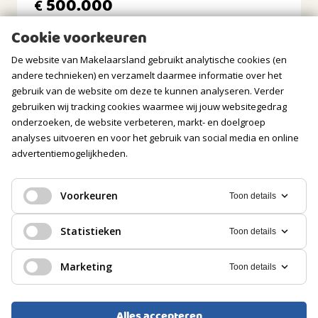
500.000
€
Ligging tuin
Bijzonderheden
oosten, zuiden, zuidoosten
Cookie voorkeuren
• Kindvriendelijk woonomgeving
• Energielabel A
De website van Makelaarsland gebruikt analytische cookies (en
BERGRUIMTE
• Groepenkast met 10 groepen (2017)
andere technieken) en verzamelt daarmee informatie over het
• Kunststofkozijnen zolder HR++ glas
gebruik van de website om deze te kunnen analyseren. Verder
• begane grond en 1e verdieping houten kozijnen HR++ glas
Soort berging
gebruiken wij tracking cookies waarmee wij jouw websitegedrag
(2023/2024 geschilderd)
Aangebouwd hout
onderzoeken, de website verbeteren, markt- en doelgroep
• Totale gebruikersoppervlakte wonen 114m²
Voorzieningen
• Vier slaapkamers
analyses uitvoeren en voor het gebruik van social media en online
Voorzien van elektra
• Lichte open woonkamer
advertentiemogelijkheden.
• Serre met glazen deurenwand, ledverlichting en
GARAGE
zonnescherm
Voorkeuren
Toon details
• Open keuken met diverse inbouwapparatuur
• Veel natuurlijke lichtinval door de gehele woning
Soort
EENGEZINSWONING, TUSSENWONING
• Praktische extra berging in de voortuin
Geen garage
Statistieken
Toon details
Hillegom
• Winkels, scholen, treinstation en sportfaciliteiten op
loop/fietsafstand
PARKEREN
Marketing
Toon details
• Goede bereikbaarheid richting uitvalswegen en openbaar
500.000
€
vervoer
Soort
Openbaar parkeren, Op eigen terrein
Alles accepteren