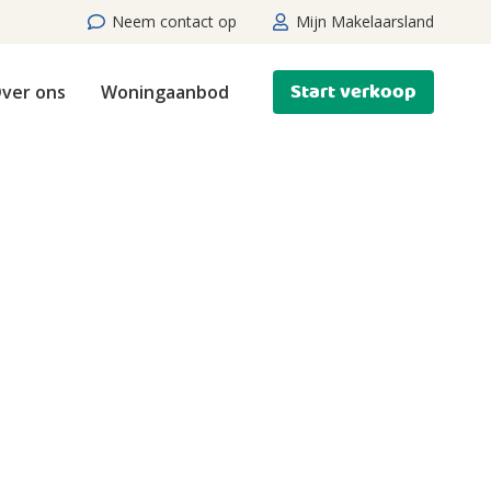
Neem contact op
Mijn Makelaarsland
Start verkoop
ver ons
Woningaanbod