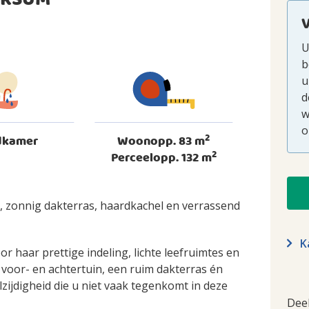
ERSUM
U
b
u
d
w
o
2
dkamer
Woonopp. 83 m
2
Perceelopp. 132 m
 zonnig dakterras, haardkachel en verrassend
Ka
haar prettige indeling, lichte leefruimtes en
voor- en achtertuin, een ruim dakterras én
zijdigheid die u niet vaak tegenkomt in deze
Dee