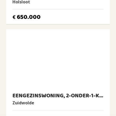
Holsloot
Isolatie
Muurisolatie, Vloerisolatie, Dubbel glas
650.000
€
Verwarming
Cv-ketel, Pelletkachel
Warm water
Cv-ketel
CV Ketel
Remeha, 2011, Eigendom
BUITENRUIMTE
Ligging
Aan water, Aan rustige weg
Tuin
EENGEZINSWONING, 2-ONDER-1-KAPWONING
Tuin rondom
Zuidwolde
BERGRUIMTE