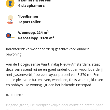
5 kamers waarvan
4 slaapkamers
1 badkamer
1 apart toilet
2
Woonopp. 224 m
2
Perceelopp. 3370 m
Karakteristieke woonboerderij geschikt voor dubbele
bewoning
Aan de Hoogeveense Vaart, nabij Nieuw-Amsterdam, staat
deze verrassend ruime en goed onderhouden woonboerderij
met gastenverblijf op een royaal perceel van 3.370 m². Een
ideale plek voor buitenleven, wandelen, thuis werken, klussen
en hobby’s. De woning ligt aan het bekende Pieterpad.
INDELING:
Begane grond; De oorspronkelijke deel vormt de entree naar