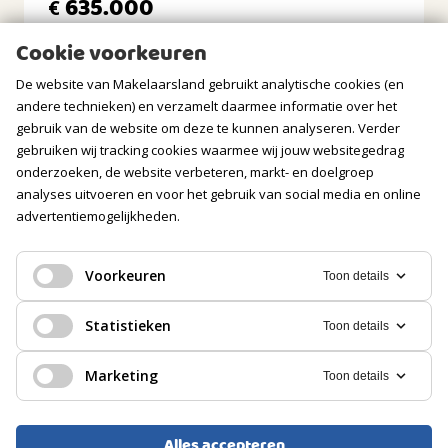
635.000
€
Soort berging
Inpandig
Cookie voorkeuren
Voorzieningen
De website van Makelaarsland gebruikt analytische cookies (en
Voorzien van elektra, Met vliering
andere technieken) en verzamelt daarmee informatie over het
gebruik van de website om deze te kunnen analyseren. Verder
GARAGE
gebruiken wij tracking cookies waarmee wij jouw websitegedrag
onderzoeken, de website verbeteren, markt- en doelgroep
Soort
analyses uitvoeren en voor het gebruik van social media en online
Carport
advertentiemogelijkheden.
PARKEREN
Voorkeuren
Toon details
HERENHUIS, VRIJSTAANDE WONING
Soort
Op eigen terrein
Statistieken
Toon details
Stadskanaal
Marketing
Toon details
649.000
€
Alles accepteren