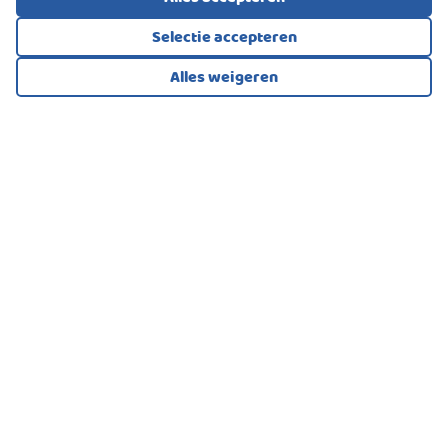
Selectie accepteren
Alles weigeren
Bekijk alle foto's
1
/49
EENGEZINSWONING, VRIJSTAANDE WONING
Stadskanaal
650.000
€