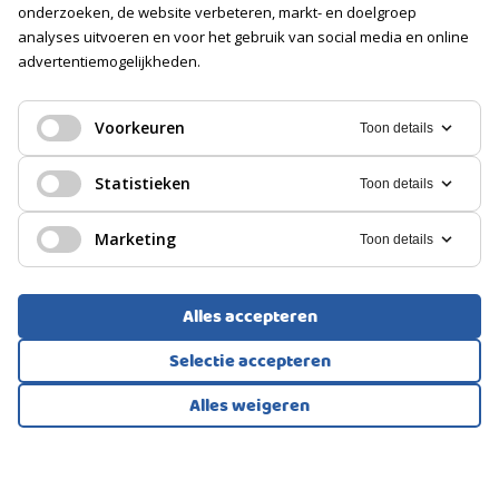
Soort
onderzoeken, de website verbeteren, markt- en doelgroep
Geen garage
analyses uitvoeren en voor het gebruik van social media en online
advertentiemogelijkheden.
PARKEREN
EENGEZINSWONING, 2-ONDER-1-KAPWONING
Jaarsveld
Voorkeuren
Toon details
Soort
Openbaar parkeren
499.000
Statistieken
Toon details
€
Marketing
Toon details
Alles accepteren
Selectie accepteren
Alles weigeren
Bekijk alle foto's
1
/27