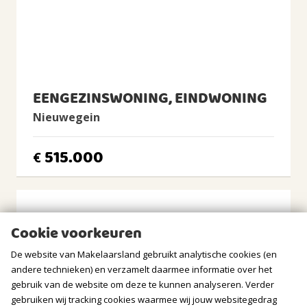
Tuin
Zonneterras
Zonneterras
2
45m
(7,7m diep en 5,8m breed)
Ligging tuin
westen
EENGEZINSWONING, EINDWONING
Nieuwegein
Balkon/Dakterras
Dakterras aanwezig
515.000
€
BERGRUIMTE
Soort berging
Inpandig
Cookie voorkeuren
Voorzieningen
Voorzien van elektra
De website van Makelaarsland gebruikt analytische cookies (en
andere technieken) en verzamelt daarmee informatie over het
GARAGE
gebruik van de website om deze te kunnen analyseren. Verder
gebruiken wij tracking cookies waarmee wij jouw websitegedrag