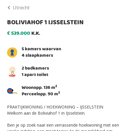
Utrecht
BOLIVIAHOF 1 IJSSELSTEIN
539.000
K.K.
€
5 kamers waarvan
4 slaapkamers
2 badkamers
1 apart toilet
2
Woonopp. 136 m
2
Perceelopp. 90 m
PRAKTIJKWONING / HOEKWONING – IJSSELSTEIN
Welkom aan de Boliviahof 1 in IJsselstein.
Ben je op zoek naar een verrassende hoekwoning met een