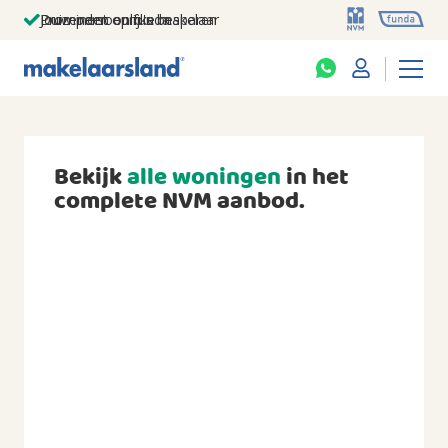
Jouw persoonlijke makelaar
Duizenden euro's besparen
Prominent op funda
Bekijk
alle woningen
in het
complete NVM aanbod.