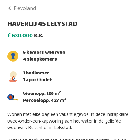
Flevoland
HAVERLIJ 45 LELYSTAD
630.000
K.K.
€
5 kamers waarvan
4 slaapkamers
1 badkamer
1 apart toilet
2
Woonopp. 126 m
2
Perceelopp. 427 m
Wonen met elke dag een vakantiegevoel in deze instapklare
twee-onder-een-kapwoning aan het water in de geliefde
woonwijk Buitenhof in Lelystad.