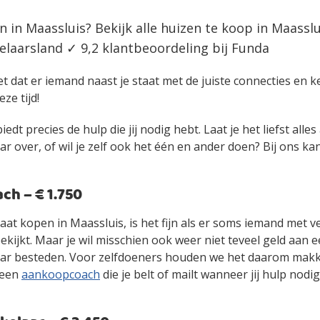
n in Maassluis? Bekijk alle huizen te koop in Maassl
laarsland ✓ 9,2 klantbeoordeling bij Funda
et dat er iemand naast je staat met de juiste connecties en 
eze tijd!
edt precies de hulp die jij nodig hebt. Laat je het liefst alle
over, of wil je zelf ook het één en ander doen? Bij ons kan 
h – € 1.750
gaat kopen in Maassluis, is het fijn als er soms iemand met 
kijkt. Maar je wil misschien ook weer niet teveel geld aan 
r besteden. Voor zelfdoeners houden we het daarom makke
 een
aankoopcoach
die je belt of mailt wanneer jij hulp nodig