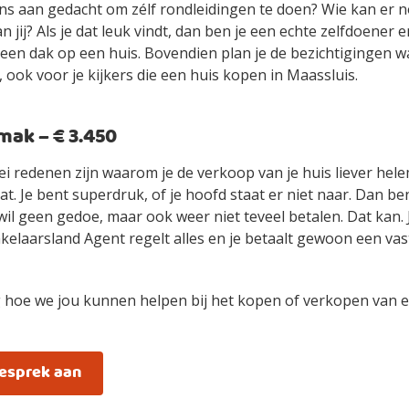
ens aan gedacht om zélf rondleidingen te doen? Wie kan er n
an jij? Als je dat leuk vindt, dan ben je een echte zelfdoener
ls een dak op een huis. Bovendien plan je de bezichtigingen 
 ook voor je kijkers die een huis kopen in Maassluis.
ak – € 3.450
ei redenen zijn waarom je de verkoop van je huis liever hel
t. Je bent superdruk, of je hoofd staat er niet naar. Dan be
wil geen gedoe, maar ook weer niet teveel betalen. Dat kan.
elaarsland Agent regelt alles en je betaalt gewoon een vast
 hoe we jou kunnen helpen bij het kopen of verkopen van e
gesprek aan