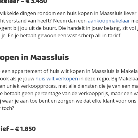
laar – € 3.450
gewikkelde dingen rondom een huis kopen in Maassluis liever
cht verstand van heeft? Neem dan een
aankoopmakelaar
mee
ent bij jou uit de buurt. Die handelt in jouw belang, zit vol
 je. En je betaalt gewoon een vast scherp all-in tarief.
open in Maassluis
je een appartement of huis wilt kopen in Maassluis is Makel
ook als je jouw
huis wilt verkopen
in deze regio. Bij Makelaa
en uniek verkoopproces, met alle diensten die je van een m
je betaalt geen percentage van de verkoopprijs, maar een vas
jij waar je aan toe bent en zorgen we dat elke klant voor ons
r toch?
ef – € 1.850