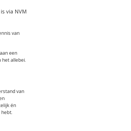
uis via NVM
kennis van
s aan een
het allebei.
verstand van
een
lijk én
 hebt.