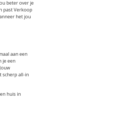
ou beter over je
 en past Verkoop
wanneer het jou
emaal aan een
n je een
 Jouw
 scherp all-in
en huis in