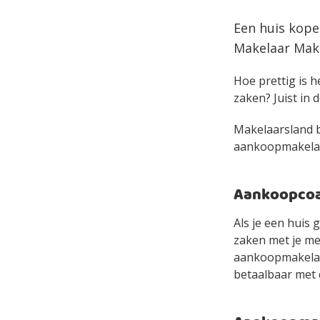
Een huis kope
Makelaar Make
Hoe prettig is h
zaken? Juist in d
Makelaarsland bi
aankoopmakelaar 
Aankoopcoac
Als je een huis 
zaken met je mee
aankoopmakelaa
betaalbaar met