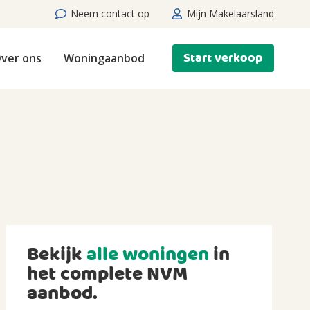
Neem contact op
Mijn Makelaarsland
Start verkoop
ver ons
Woningaanbod
Bekijk
alle woningen
in
het complete NVM
aanbod.