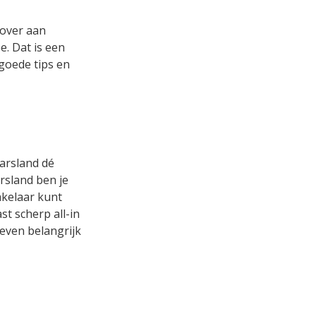
 over aan
. Dat is een
 goede tips en
aarsland dé
rsland ben je
akelaar kunt
t scherp all-in
 even belangrijk