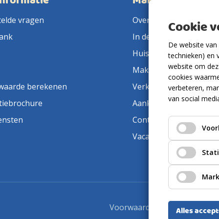
informatie
Makelaarsland
telde vragen
Over ons
Cookie 
ank
In de pers
De website van 
Huis verkopen
technieken) en 
website om deze
Makelaar in de buurt
cookies waarme
waarde berekenen
Verkoopmakelaar
verbeteren, mar
van social medi
tiebrochure
Aankoopmakelaar
ensten
Contact
Voor
Vacatures
Stat
Mark
Voorwaarden
Privacyverkla
Alles accep