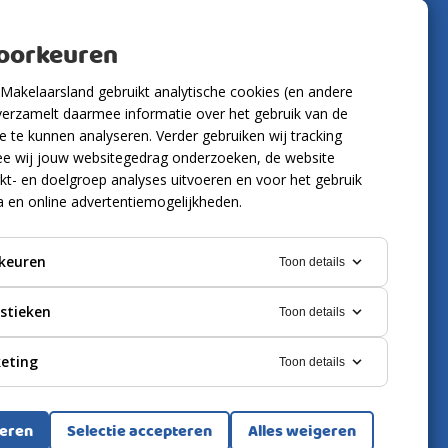
Volg ons
voorkeuren
Makelaarsland gebruikt analytische cookies (en andere
verzamelt daarmee informatie over het gebruik van de
 te kunnen analyseren. Verder gebruiken wij tracking
e wij jouw websitegedrag onderzoeken, de website
kt- en doelgroep analyses uitvoeren en voor het gebruik
a en online advertentiemogelijkheden.
keuren
Toon details
istieken
Toon details
eting
Toon details
ring
Cookies
teren
Selectie accepteren
Alles weigeren