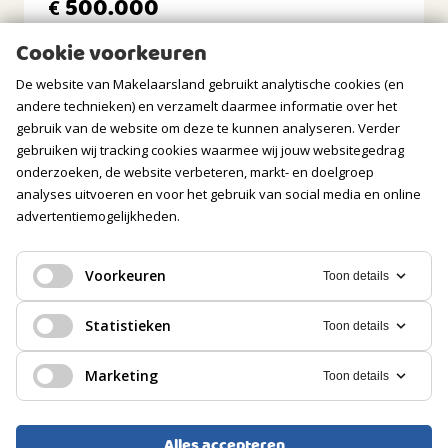
500.000
€
Ligging tuin
Bijzonderheden
oosten, zuiden, zuidoosten
Cookie voorkeuren
• Kindvriendelijk woonomgeving
• Energielabel A
De website van Makelaarsland gebruikt analytische cookies (en
BERGRUIMTE
• Groepenkast met 10 groepen (2017)
andere technieken) en verzamelt daarmee informatie over het
• Kunststofkozijnen zolder HR++ glas
gebruik van de website om deze te kunnen analyseren. Verder
• begane grond en 1e verdieping houten kozijnen HR++ glas
Soort berging
gebruiken wij tracking cookies waarmee wij jouw websitegedrag
(2023/2024 geschilderd)
Aangebouwd hout
onderzoeken, de website verbeteren, markt- en doelgroep
• Totale gebruikersoppervlakte wonen 114m²
Voorzieningen
• Vier slaapkamers
analyses uitvoeren en voor het gebruik van social media en online
Voorzien van elektra
• Lichte open woonkamer
advertentiemogelijkheden.
• Serre met glazen deurenwand, ledverlichting en
GARAGE
zonnescherm
Voorkeuren
Toon details
• Open keuken met diverse inbouwapparatuur
• Veel natuurlijke lichtinval door de gehele woning
Soort
EENGEZINSWONING, TUSSENWONING
• Praktische extra berging in de voortuin
Geen garage
Statistieken
Toon details
Hillegom
• Winkels, scholen, treinstation en sportfaciliteiten op
loop/fietsafstand
PARKEREN
Marketing
Toon details
• Goede bereikbaarheid richting uitvalswegen en openbaar
500.000
€
vervoer
Soort
Openbaar parkeren, Op eigen terrein
Alles accepteren