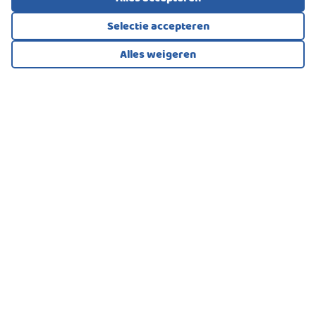
Selectie accepteren
Alles weigeren
Bekijk alle foto's
1
/48
EENGEZINSWONING, VRIJSTAANDE WONING
Hillegom
499.000
€