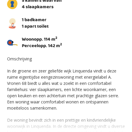
5 kamers waarvan
4 slaapkamers
1 badkamer
1 apart toilet
2
Woonopp. 114 m
2
Perceelopp. 142 m
Omschrijving
In de groene en zeer geliefde wijk Linquenda vindt u deze
ruime eigentijdse eengezinswoning met energielabel A.
Vronen 68 biedt u alles wat u zoekt in een comfortabel
familiehuis: vier slaapkamers, een lichte woonkamer, een
open keuken en een achtertuin met prachtige glazen serre.
Een woning waar comfortabel wonen en ontspannen
moeiteloos samenkomen.
De woning bevindt zich in een prettige en kindvriendelijke
woonwijk in Linquenda. In de directe omgeving vindt u diverse