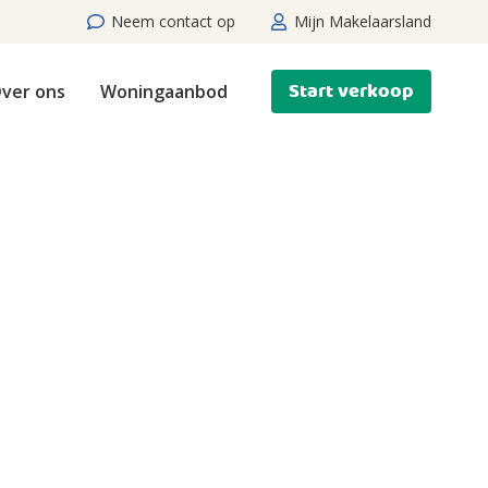
Neem contact op
Mijn Makelaarsland
Start verkoop
ver ons
Woningaanbod