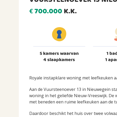
VUURSTEENOEVER 13 NIE
700.000
K.K.
€
5 kamers waarvan
1 ba
4 slaapkamers
1 apa
Royale instapklare woning met leefkeuken aan
Aan de Vuursteenoever 13 in Nieuwegein staa
woning in het geliefde Nieuw-Vreeswijk. De 
met beneden een ruime leefkeuken aan de tuin
Daardoor beschikt het huis over twee volwaa