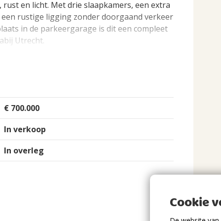
rust en licht. Met drie slaapkamers, een extra
 een rustige ligging zonder doorgaand verkeer
laats in de parkeergarage is dit een compleet
bij Utrecht.
lopen jaren op veel punten gemoderniseerd,
€ 700.000
ige en geliefde woonomgeving nabij de Vaartse
ude dorp Vreeswijk, het haventje, de
In verkoop
 plek om te wandelen, tot rust te komen of
In overleg
 openbaar vervoer zijn goed bereikbaar.
echt, Nieuwegein en de A27.
Cookie 
Eengezinswoning, Tussenwoning
n privéparkeerplaats in de parkeergarage. De
irca € 96,25 per kwartaal.
De website van 