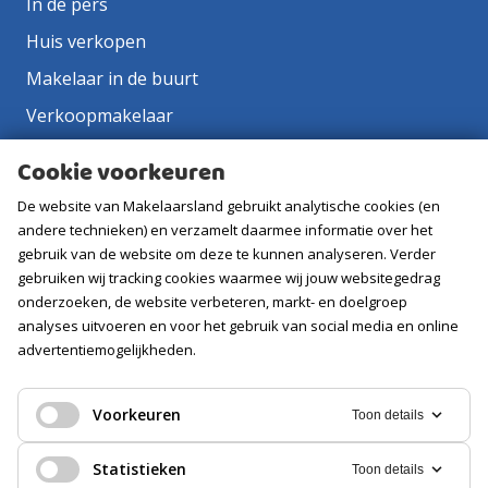
In de pers
Huis verkopen
Makelaar in de buurt
Verkoopmakelaar
Aankoopmakelaar
Cookie voorkeuren
Contact
De website van Makelaarsland gebruikt analytische cookies (en
Vacatures
andere technieken) en verzamelt daarmee informatie over het
gebruik van de website om deze te kunnen analyseren. Verder
gebruiken wij tracking cookies waarmee wij jouw websitegedrag
Volg ons
onderzoeken, de website verbeteren, markt- en doelgroep
analyses uitvoeren en voor het gebruik van social media en online
advertentiemogelijkheden.
Voorkeuren
Toon details
Statistieken
Toon details