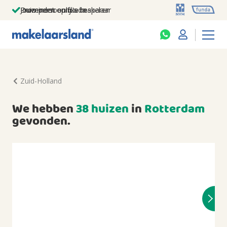
Jouw persoonlijke makelaar
Duizenden euro's besparen
Prominent op funda
Zuid-Holland
We hebben
38 huizen
in
Rotterdam
gevonden.