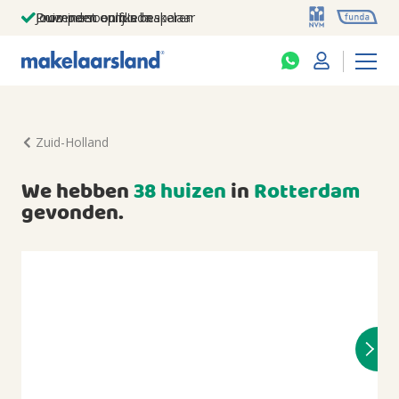
Jouw persoonlijke makelaar
Duizenden euro's besparen
Prominent op funda
Zuid-Holland
We hebben
38 huizen
in
Rotterdam
gevonden.