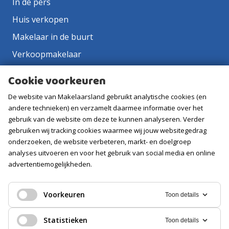
In de pers
Huis verkopen
Makelaar in de buurt
Verkoopmakelaar
Aankoopmakelaar
Cookie voorkeuren
Contact
De website van Makelaarsland gebruikt analytische cookies (en
Vacatures
andere technieken) en verzamelt daarmee informatie over het
gebruik van de website om deze te kunnen analyseren. Verder
gebruiken wij tracking cookies waarmee wij jouw websitegedrag
Volg ons
onderzoeken, de website verbeteren, markt- en doelgroep
analyses uitvoeren en voor het gebruik van social media en online
advertentiemogelijkheden.
Voorkeuren
Toon details
Statistieken
Toon details