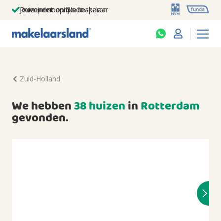
Jouw persoonlijke makelaar
Duizenden euro's besparen
Prominent op funda
Zuid-Holland
We hebben
38 huizen
in
Rotterdam
gevonden.