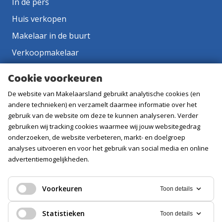
In de pers
Huis verkopen
Makelaar in de buurt
Verkoopmakelaar
Aankoopmakelaar
Cookie voorkeuren
Contact
De website van Makelaarsland gebruikt analytische cookies (en
Vacatures
andere technieken) en verzamelt daarmee informatie over het
gebruik van de website om deze te kunnen analyseren. Verder
gebruiken wij tracking cookies waarmee wij jouw websitegedrag
Volg ons
onderzoeken, de website verbeteren, markt- en doelgroep
analyses uitvoeren en voor het gebruik van social media en online
advertentiemogelijkheden.
Voorkeuren
Toon details
Statistieken
Toon details