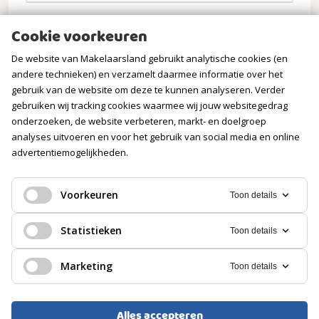
Opmerkingen
Cookie voorkeuren
De website van Makelaarsland gebruikt analytische cookies (en
andere technieken) en verzamelt daarmee informatie over het
gebruik van de website om deze te kunnen analyseren. Verder
gebruiken wij tracking cookies waarmee wij jouw websitegedrag
onderzoeken, de website verbeteren, markt- en doelgroep
analyses uitvoeren en voor het gebruik van social media en online
advertentiemogelijkheden.
Verstuur mijn aanvraag
Voorkeuren
Toon details
Statistieken
Toon details
Wij gaan zorgvuldig om met jouw gegevens. Meer
Marketing
Toon details
informatie vind je in onze
privacyverklaring
.
Alles accepteren