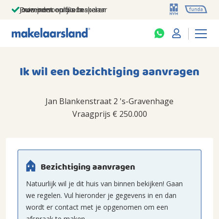
Jouw persoonlijke makelaar
Duizenden euro's besparen
Prominent op funda
Ik wil een bezichtiging aanvragen
Jan Blankenstraat 2 's-Gravenhage
Vraagprijs
€ 250.000
Bezichtiging aanvragen
Natuurlijk wil je dit huis van binnen bekijken! Gaan
we regelen. Vul hieronder je gegevens in en dan
wordt er contact met je opgenomen om een
afspraak te maken.