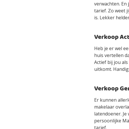
verwachten. En 
tarief. Zo weet 
is. Lekker helde
Verkoop Acti
Heb je er wel e
huis vertellen d
Actief bij jou a
uitkomt. Handig,
Verkoop Gem
Er kunnen allerl
makelaar overlaa
latendoener. Je 
persoonlijke Mak
tarief.