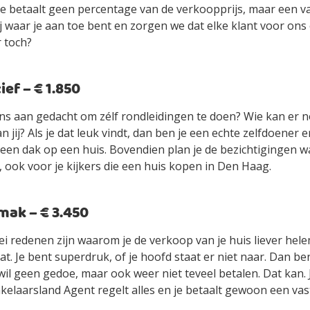
je betaalt geen percentage van de verkoopprijs, maar een vas
jij waar je aan toe bent en zorgen we dat elke klant voor ons
r toch?
ef – € 1.850
ens aan gedacht om zélf rondleidingen te doen? Wie kan er n
an jij? Als je dat leuk vindt, dan ben je een echte zelfdoener
ls een dak op een huis. Bovendien plan je de bezichtigingen 
 ook voor je kijkers die een huis kopen in Den Haag.
ak – € 3.450
ei redenen zijn waarom je de verkoop van je huis liever hel
t. Je bent superdruk, of je hoofd staat er niet naar. Dan be
wil geen gedoe, maar ook weer niet teveel betalen. Dat kan.
elaarsland Agent regelt alles en je betaalt gewoon een vast