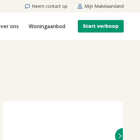
Neem contact op
Mijn Makelaarsland
Start verkoop
ver ons
Woningaanbod