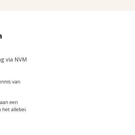
n
aag via NVM
kennis van
s aan een
het allebei.