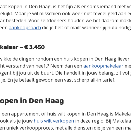
gaat kopen in Den Haag, is het fijn als er soms iemand met 
kijkt. Maar je wil misschien ook weer niet teveel geld aan 
r besteden. Voor zelfdoeners houden we het daarom makke
 een
aankoopcoach
die je belt of mailt wanneer jij hulp nodig
laar – € 3.450
gewikkelde dingen rondom een huis kopen in Den Haag liever
cht verstand van heeft? Neem dan een
aankoopmakelaar
mee
ent bij jou uit de buurt. Die handelt in jouw belang, zit vol
 je. En je betaalt gewoon een vast scherp all-in tarief.
kopen in Den Haag
 je een appartement of huis wilt kopen in Den Haag is Makel
ook als je jouw
huis wilt verkopen
in deze regio. Bij Makelaa
en uniek verkoopproces, met alle diensten die je van een m