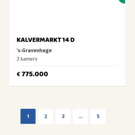
KALVERMARKT 14 D
's-Gravenhage
3 kamers
775.000
€
1
2
3
…
5