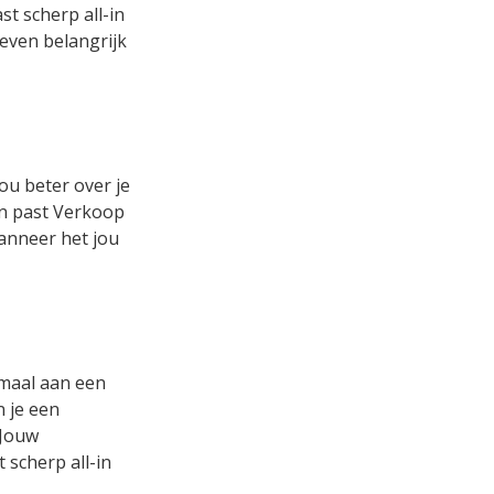
t scherp all-in
 even belangrijk
ou beter over je
 en past Verkoop
wanneer het jou
emaal aan een
n je een
 Jouw
 scherp all-in