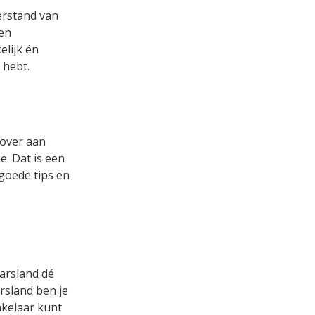
verstand van
een
lijk én
 hebt.
 over aan
. Dat is een
 goede tips en
aarsland dé
rsland ben je
akelaar kunt