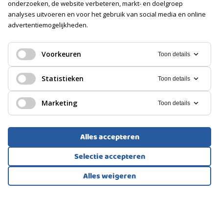
onderzoeken, de website verbeteren, markt- en doelgroep
BERGRUIMTE
analyses uitvoeren en voor het gebruik van social media en online
advertentiemogelijkheden.
EENGEZINSWONING, TUSSENWONING
Soort berging
Box
Amersfoort
Voorkeuren
Toon details
GARAGE
475.000
Statistieken
€
Toon details
Soort
Geen garage
Marketing
Toon details
PARKEREN
Alles accepteren
Soort
Selectie accepteren
Openbaar parkeren
Alles weigeren
Bekijk alle foto's
1
/38