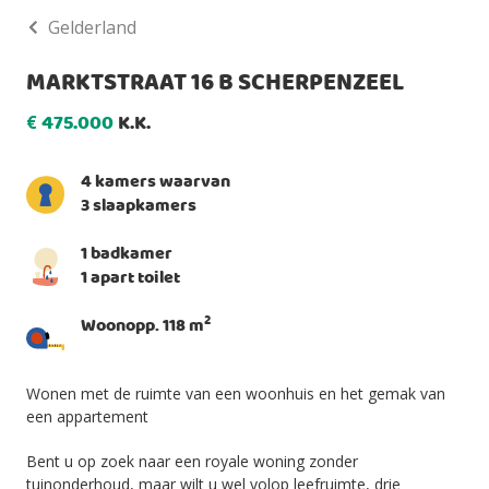
Gelderland
MARKTSTRAAT 16 B SCHERPENZEEL
475.000
K.K.
€
4 kamers waarvan
3 slaapkamers
1 badkamer
1 apart toilet
2
Woonopp. 118 m
Wonen met de ruimte van een woonhuis en het gemak van
een appartement
Bent u op zoek naar een royale woning zonder
tuinonderhoud, maar wilt u wel volop leefruimte, drie