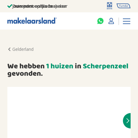
Jouw persoonlijke makelaar
Duizenden euro's besparen
Prominent op funda
Gelderland
We hebben
1 huizen
in
Scherpenzeel
gevonden.