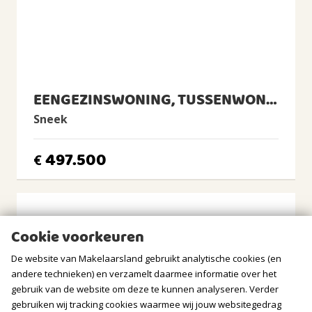
Aan rustige weg, In woonwijk, Vrij uitzicht
Tuin
Tuin rondom
BERGRUIMTE
EENGEZINSWONING, TUSSENWONING
GARAGE
Sneek
Soort
Aangebouwd steen
497.500
€
Voorzieningen
Elektra
PARKEREN
Cookie voorkeuren
Soort
De website van Makelaarsland gebruikt analytische cookies (en
Op eigen terrein
andere technieken) en verzamelt daarmee informatie over het
gebruik van de website om deze te kunnen analyseren. Verder
gebruiken wij tracking cookies waarmee wij jouw websitegedrag