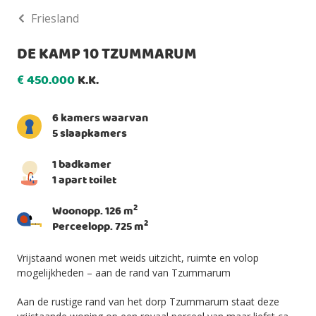
Friesland
DE KAMP 10 TZUMMARUM
450.000
K.K.
€
6 kamers waarvan
5 slaapkamers
1 badkamer
1 apart toilet
2
Woonopp. 126 m
2
Perceelopp. 725 m
Vrijstaand wonen met weids uitzicht, ruimte en volop
mogelijkheden – aan de rand van Tzummarum
Aan de rustige rand van het dorp Tzummarum staat deze