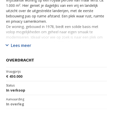
vrijstaande woning op een royaal perceel van maar liefst ca.
1.000 m². Hier geniet je dagelijks van een vrij en landelijk
uitzicht over de uitgestrekte landerijen, met de eerste
bebouwing pas op ruime afstand. Een plek waar rust, ruimte
en privacy samenkomen.
De woning, gebouwd in 1978, biedt een solide basis met
volop mogelijkheden om geheel naar eigen smaak te
moderniseren. Ideaal voor wie op zoek is naar een plek om
zijn of haar woonwensen werkelijkheid te maken.
Lees meer
?? Wonen & indeling
De begane grond beschikt over een lichte woonkamer met
OVERDRACHT
aangrenzende keuken en uitzicht op de tuin en de
omliggende landerijen. Via de hal bereik je de verdieping, het
Vraagprijs
toilet en inbouwkast. Daarnaast bevindt zich op de begane
€ 450.000
grond een ruime slaapkamer, wat deze woning ook zeer
geschikt maakt voor gelijkvloers wonen. De aan de keuken
Status
aangrenzende bijkeuken geeft toegang tot de aangebouwde
In verkoop
garage.
Aanvaarding
Op de verdieping vind je maar liefst vier slaapkamers, een
In overleg
badkamer en praktische bergruimte. Een ideale indeling voor
gezinnen of voor wie behoefte heeft aan extra werk- of