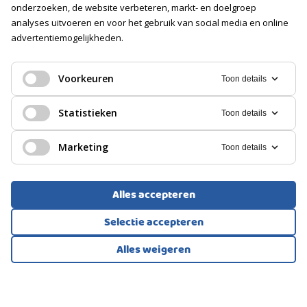
onderzoeken, de website verbeteren, markt- en doelgroep
analyses uitvoeren en voor het gebruik van social media en online
advertentiemogelijkheden.
HERENHUIS, TUSSENWONING
Groningen
Voorkeuren
Toon details
495.000
Statistieken
Toon details
€
Marketing
Toon details
Alles accepteren
Selectie accepteren
Alles weigeren
Bekijk alle foto's
1
/45