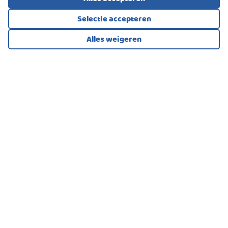
Selectie accepteren
Alles weigeren
Bekijk alle foto's
1
/37
EENGEZINSWONING, TUSSENWONING
Utrecht
550.000
€