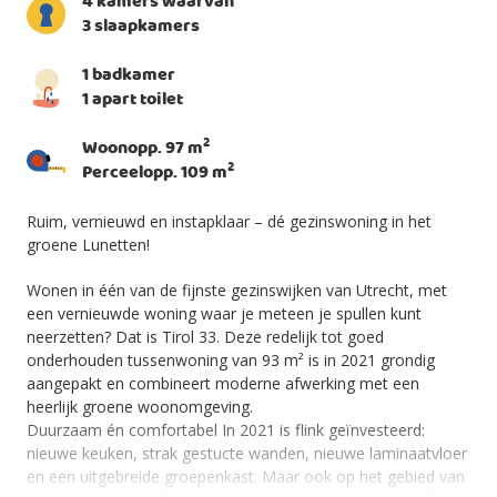
4 kamers waarvan
3 slaapkamers
1 badkamer
1 apart toilet
2
Woonopp. 97 m
2
Perceelopp. 109 m
Ruim, vernieuwd en instapklaar – dé gezinswoning in het
groene Lunetten!
Wonen in één van de fijnste gezinswijken van Utrecht, met
een vernieuwde woning waar je meteen je spullen kunt
neerzetten? Dat is Tirol 33. Deze redelijk tot goed
onderhouden tussenwoning van 93 m² is in 2021 grondig
aangepakt en combineert moderne afwerking met een
heerlijk groene woonomgeving.
Duurzaam én comfortabel In 2021 is flink geïnvesteerd:
nieuwe keuken, strak gestucte wanden, nieuwe laminaatvloer
en een uitgebreide groepenkast. Maar ook op het gebied van