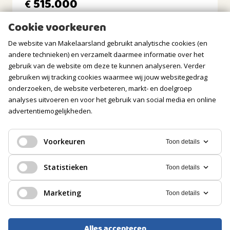
515.000
€
BERGRUIMTE
Cookie voorkeuren
Soort berging
De website van Makelaarsland gebruikt analytische cookies (en
Inpandig
andere technieken) en verzamelt daarmee informatie over het
gebruik van de website om deze te kunnen analyseren. Verder
Voorzieningen
gebruiken wij tracking cookies waarmee wij jouw websitegedrag
Voorzien van elektra
onderzoeken, de website verbeteren, markt- en doelgroep
analyses uitvoeren en voor het gebruik van social media en online
GARAGE
advertentiemogelijkheden.
Soort
Geen garage
Voorkeuren
Toon details
EENGEZINSWONING, TUSSENWONING
PARKEREN
Statistieken
Toon details
Utrecht
Soort
Marketing
Toon details
Openbaar parkeren
575.000
€
Alles accepteren