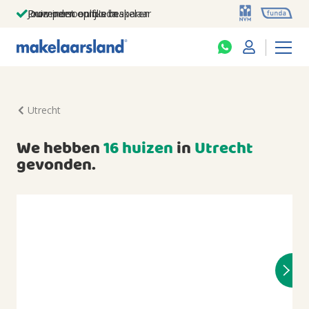
Jouw persoonlijke makelaar
Duizenden euro's besparen
Prominent op funda
Utrecht
We hebben
16 huizen
in
Utrecht
gevonden.