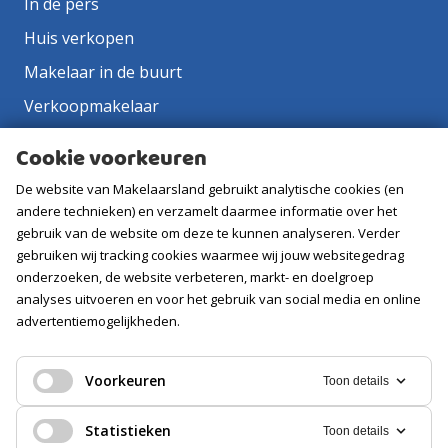
In de pers
Huis verkopen
Makelaar in de buurt
Verkoopmakelaar
Aankoopmakelaar
Cookie voorkeuren
Contact
De website van Makelaarsland gebruikt analytische cookies (en
Vacatures
andere technieken) en verzamelt daarmee informatie over het
gebruik van de website om deze te kunnen analyseren. Verder
gebruiken wij tracking cookies waarmee wij jouw websitegedrag
Volg ons
onderzoeken, de website verbeteren, markt- en doelgroep
analyses uitvoeren en voor het gebruik van social media en online
advertentiemogelijkheden.
Voorkeuren
Toon details
Statistieken
Toon details