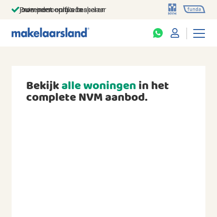
Jouw persoonlijke makelaar
Duizenden euro's besparen
Prominent op funda
Bekijk
alle woningen
in het
complete NVM aanbod.