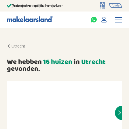
Jouw persoonlijke makelaar
Duizenden euro's besparen
Prominent op funda
Utrecht
We hebben
16 huizen
in
Utrecht
gevonden.