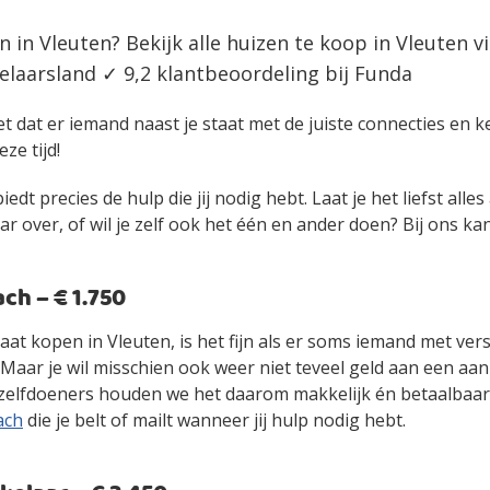
n in Vleuten? Bekijk alle huizen te koop in Vleuten 
laarsland ✓ 9,2 klantbeoordeling bij Funda
et dat er iemand naast je staat met de juiste connecties en 
eze tijd!
edt precies de hulp die jij nodig hebt. Laat je het liefst alle
over, of wil je zelf ook het één en ander doen? Bij ons kan 
h – € 1.750
gaat kopen in Vleuten, is het fijn als er soms iemand met ve
. Maar je wil misschien ook weer niet teveel geld aan een 
zelfdoeners houden we het daarom makkelijk én betaalbaa
ach
die je belt of mailt wanneer jij hulp nodig hebt.