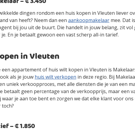
laar – € 3.450
gewikkelde dingen rondom een huis kopen in Vleuten liever o
stand van heeft? Neem dan een
aankoopmakelaar
mee. Dat i
ent bij jou uit de buurt. Die handelt in jouw belang, zit vol
 je. En je betaalt gewoon een vast scherp all-in tarief.
open in Vleuten
je een appartement of huis wilt kopen in Vleuten is Makelaa
ook als je jouw
huis wilt verkopen
in deze regio. Bij Makelaa
en uniek verkoopproces, met alle diensten die je van een m
je betaalt geen percentage van de verkoopprijs, maar een vas
jij waar je aan toe bent en zorgen we dat elke klant voor ons
r toch?
ef – € 1.850