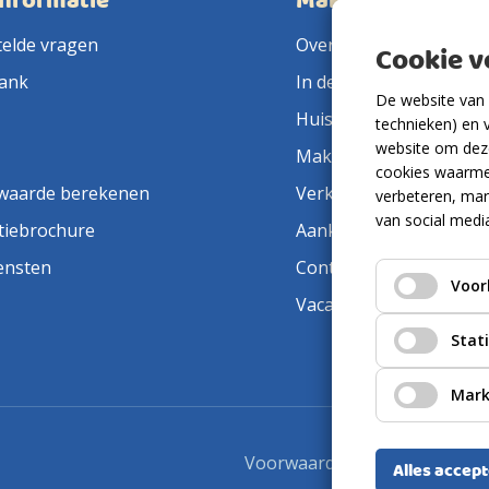
informatie
Makelaarsland
telde vragen
Over ons
Cookie 
ank
In de pers
De website van 
Huis verkopen
technieken) en 
website om deze
Makelaar in de buurt
cookies waarme
waarde berekenen
Verkoopmakelaar
verbeteren, mar
van social medi
tiebrochure
Aankoopmakelaar
ensten
Contact
Voor
Vacatures
Stat
Mark
Voorwaarden
Privacyverkla
Alles accep