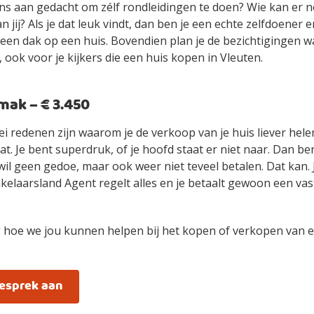
ens aan gedacht om zélf rondleidingen te doen? Wie kan er n
an jij? Als je dat leuk vindt, dan ben je een echte zelfdoener
ls een dak op een huis. Bovendien plan je de bezichtigingen 
 ook voor je kijkers die een huis kopen in Vleuten.
ak – € 3.450
ei redenen zijn waarom je de verkoop van je huis liever hel
t. Je bent superdruk, of je hoofd staat er niet naar. Dan be
wil geen gedoe, maar ook weer niet teveel betalen. Dat kan.
elaarsland Agent regelt alles en je betaalt gewoon een vast
 hoe we jou kunnen helpen bij het kopen of verkopen van e
gesprek aan