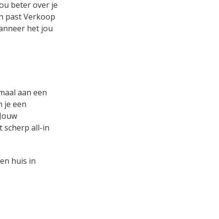
ou beter over je
 en past Verkoop
wanneer het jou
emaal aan een
n je een
 Jouw
 scherp all-in
en huis in