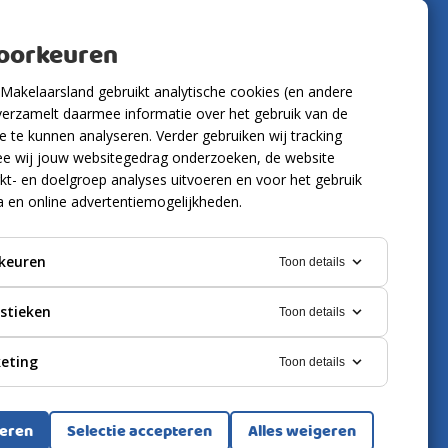
Volg ons
voorkeuren
Makelaarsland gebruikt analytische cookies (en andere
verzamelt daarmee informatie over het gebruik van de
 te kunnen analyseren. Verder gebruiken wij tracking
e wij jouw websitegedrag onderzoeken, de website
kt- en doelgroep analyses uitvoeren en voor het gebruik
a en online advertentiemogelijkheden.
keuren
Toon details
istieken
Toon details
eting
Toon details
ring
Cookies
teren
Selectie accepteren
Alles weigeren