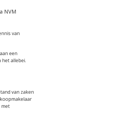
via NVM
kennis van
s aan een
het allebei.
rstand van zaken
aankoopmakelaar
r met