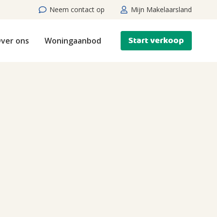
Neem contact op
Mijn Makelaarsland
Start verkoop
ver ons
Woningaanbod