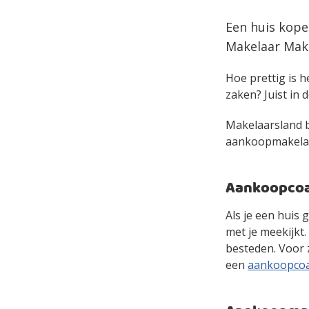
Een huis kope
Makelaar Make
Hoe prettig is h
zaken? Juist in d
Makelaarsland bi
aankoopmakelaar 
Aankoopcoac
Als je een huis 
met je meekijkt
besteden. Voor 
een
aankoopco