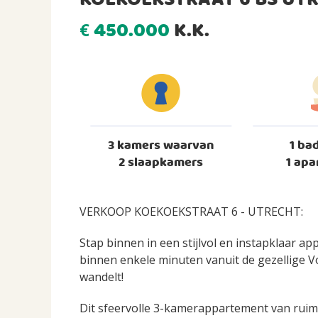
KOEKOEKSTRAAT 6 BS UT
450.000
K.K.
€
3 kamers waarvan
1 ba
2 slaapkamers
1 apa
VERKOOP KOEKOEKSTRAAT 6 - UTRECHT:
Stap binnen in een stijlvol en instapklaar ap
binnen enkele minuten vanuit de gezellige 
wandelt!
Dit sfeervolle 3-kamerappartement van ruim