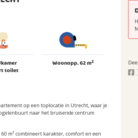
RECHT
H
M
2
dkamer
Woonopp. 62 m
Dee
rt toilet
partement op een toplocatie in Utrecht, waar je
Vogelenbuurt naar het bruisende centrum
 60 m² combineert karakter, comfort en een