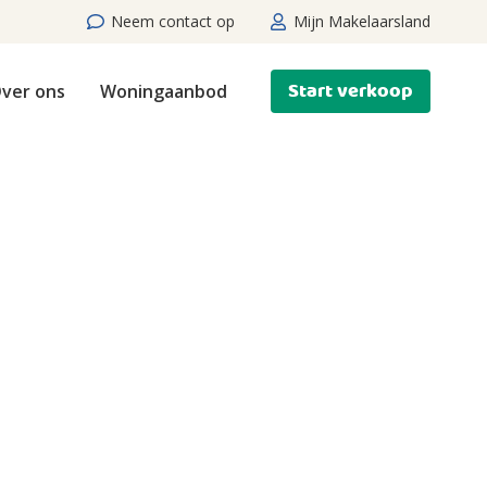
Neem contact op
Mijn Makelaarsland
Start verkoop
ver ons
Woningaanbod