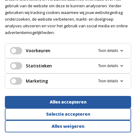
Voorzieningen
gebruik van de website om deze te kunnen analyseren. Verder
Voorzien van elektra
gebruiken wij tracking cookies waarmee wij jouw websitegedrag
onderzoeken, de website verbeteren, markt- en doelgroep
Isolatie
Geen isolatie
analyses uitvoeren en voor het gebruik van social media en online
advertentiemogelijkheden.
GARAGE
BOVENWONING, APPARTEMENT
Voorkeuren
Toon details
Soort
Schiedam
Geen garage
Statistieken
Toon details
1.150.000
€
PARKEREN
Marketing
Toon details
Soort
Parkeervergunningen, Op eigen terrein
Alles accepteren
Selectie accepteren
Alles weigeren
Bekijk alle foto's
1
/75