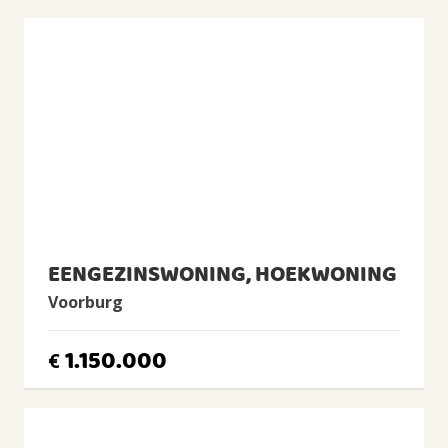
Badkamervoorzieningen
Ligbad, 2 wastafels, 2 wastafelmeubels, 2
inloopdouches
Voorzieningen
TV kabel, Rookkanaal
ENERGIE
Energielabel
D
Isolatie
Dubbel glas
EENGEZINSWONING, HOEKWONING
Verwarming
Voorburg
Cv-ketel, Openhaard
Warm water
1.150.000
€
Cv-ketel
CV Ketel
Nefit HR, 2017, Eigendom