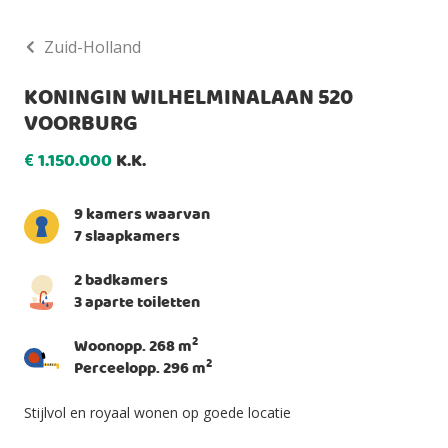
Zuid-Holland
KONINGIN WILHELMINALAAN 520
VOORBURG
1.150.000
K.K.
€
9 kamers waarvan
7 slaapkamers
2 badkamers
3 aparte toiletten
2
Woonopp. 268 m
2
Perceelopp. 296 m
Stijlvol en royaal wonen op goede locatie