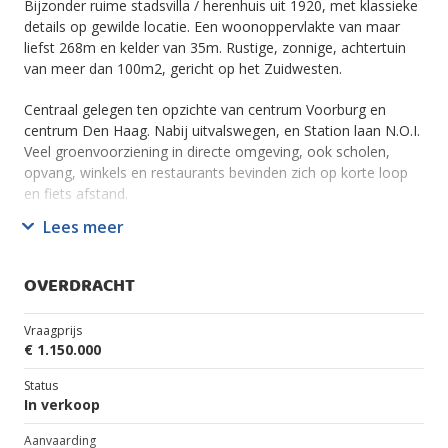
Bijzonder ruime stadsvilla / herenhuis uit 1920, met klassieke
details op gewilde locatie. Een woonoppervlakte van maar
liefst 268m en kelder van 35m. Rustige, zonnige, achtertuin
van meer dan 100m2, gericht op het Zuidwesten.
Centraal gelegen ten opzichte van centrum Voorburg en
centrum Den Haag. Nabij uitvalswegen, en Station laan N.O.I.
Veel groenvoorziening in directe omgeving, ook scholen,
opvang, winkels en restaurants bevinden zich op korte loop
en fiets afstand.
Lees meer
Dit riante familiehuis met 3 woonlagen en een kelder heeft 9
kamers, 2 badkamers, 3 wc's en biedt daarmee veel
mogelijkheden voor werk of praktijk, aan huis, of het creëren
OVERDRACHT
van meerdere woonruimtes met eigen voorzieningen.
Vraagprijs
Indeling:
€ 1.150.000
Begane grond: Entree biedt via dubbele glazen deuren
Status
toegang tot een centrale hal met fraai trappenhuis en
In verkoop
toegang tot alle vertrekken, wc en kelder. Grote gezellige
Aanvaarding
woonkamer met openhaard en ronde erker aan voorzijde.