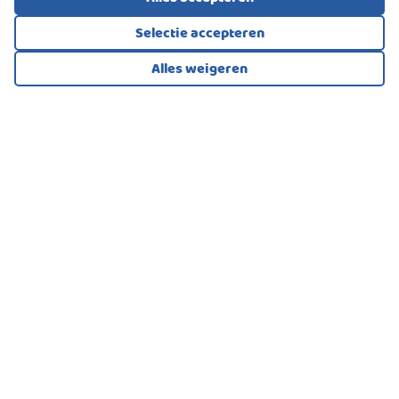
Selectie accepteren
Alles weigeren
Bekijk alle foto's
1
/63
GALERIJFLAT, APPARTEMENT
Breda
510.000
€