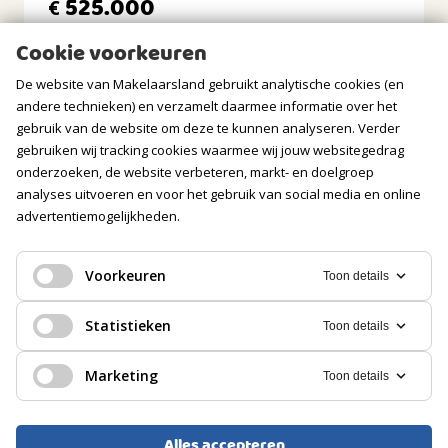
525.000
€
BERGRUIMTE
Cookie voorkeuren
Soort berging
De website van Makelaarsland gebruikt analytische cookies (en
Vrijstaand hout
andere technieken) en verzamelt daarmee informatie over het
gebruik van de website om deze te kunnen analyseren. Verder
Voorzieningen
gebruiken wij tracking cookies waarmee wij jouw websitegedrag
Voorzien van elektra
onderzoeken, de website verbeteren, markt- en doelgroep
analyses uitvoeren en voor het gebruik van social media en online
GARAGE
advertentiemogelijkheden.
Soort
Geen garage
Voorkeuren
Toon details
EENGEZINSWONING, TUSSENWONING
PARKEREN
Statistieken
Toon details
Oosterhout
Soort
Marketing
Toon details
Openbaar parkeren
440.000
€
Alles accepteren