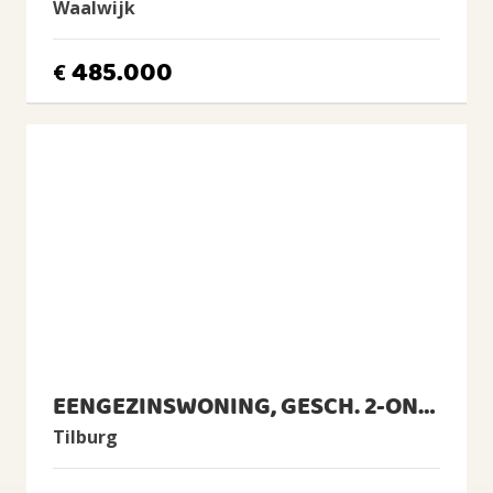
Waalwijk
Verwarming
Cv-ketel, Vloerverwarming geheel
485.000
€
Warm water
Cv-ketel
CV Ketel
Remeha, 2012, Eigendom
BUITENRUIMTE
Ligging
In woonwijk
Tuin
Achtertuin
Achtertuin
EENGEZINSWONING, GESCH. 2-ONDER-1-KAPWONING
2
54m
(9,2m diep en 5,9m breed)
Tilburg
Ligging tuin
westen