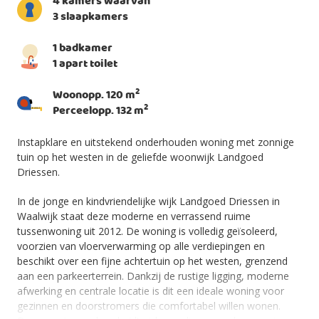
4 kamers waarvan
3 slaapkamers
1 badkamer
1 apart toilet
2
Woonopp. 120 m
2
Perceelopp. 132 m
Instapklare en uitstekend onderhouden woning met zonnige
tuin op het westen in de geliefde woonwijk Landgoed
Driessen.
In de jonge en kindvriendelijke wijk Landgoed Driessen in
Waalwijk staat deze moderne en verrassend ruime
tussenwoning uit 2012. De woning is volledig geïsoleerd,
voorzien van vloerverwarming op alle verdiepingen en
beschikt over een fijne achtertuin op het westen, grenzend
aan een parkeerterrein. Dankzij de rustige ligging, moderne
afwerking en centrale locatie is dit een ideale woning voor
gezinnen en doorstromers die comfortabel willen wonen.