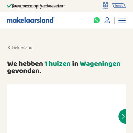
Jouw persoonlijke makelaar
Duizenden euro's besparen
Prominent op funda
Gelderland
We hebben
1 huizen
in
Wageningen
gevonden.