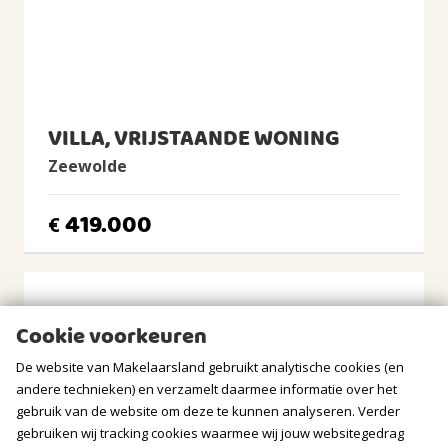
Warm water
Stadsverwarming
BUITENRUIMTE
VILLA, VRIJSTAANDE WONING
Ligging
Aan water, Aan rustige weg, In woonwijk, Vrij uitzicht
Zeewolde
Tuin
Geen tuin
419.000
€
Balkon/Dakterras
Balkon aanwezig
BERGRUIMTE
Cookie voorkeuren
Soort berging
De website van Makelaarsland gebruikt analytische cookies (en
Box
andere technieken) en verzamelt daarmee informatie over het
gebruik van de website om deze te kunnen analyseren. Verder
Voorzieningen
gebruiken wij tracking cookies waarmee wij jouw websitegedrag
Voorzien van elektra