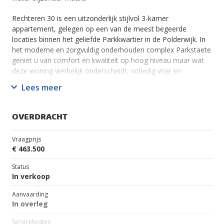
Rechteren 30 is een uitzonderlijk stijlvol 3-kamer
appartement, gelegen op een van de meest begeerde
locaties binnen het geliefde Parkkwartier in de Polderwijk. In
het moderne en zorgvuldig onderhouden complex Parkstaete
geniet u van comfort en kwaliteit op hoog niveau maar wat
deze woning werkelijk onderscheidt, volledig vrije en
panoramische uitzicht over het water.
Lees meer
En het wordt nog mooier.
OVERDRACHT
Het uitzicht op het water krijgt binnenkort een geheel nieuwe
dimensie en dat op de meest stille en verfijnde wijze
Vraagprijs
denkbaar. Via een speciaal aangelegde duiker in de nieuwe
€ 463.500
dam ontstaat een recreatieve verbinding met de
naastgelegen vijver Waterlinie, uitsluitend toegankelijk voor
Status
SUP-boards en kano's. Geen motoren, geen drukte alleen het
In verkoop
zachte geluid van een peddel die het water raakt.
Aanvaarding
In overleg
Deze verbinding verrijkt het uitzicht zonder de rust te
verstoren. Integendeel: de voorbijganger op een SUP-board
Servicekosten