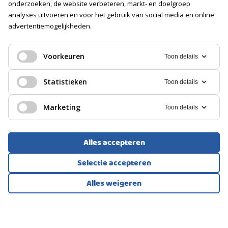
onderzoeken, de website verbeteren, markt- en doelgroep
Isolatie
analyses uitvoeren en voor het gebruik van social media en online
Geen isolatie
advertentiemogelijkheden.
EENGEZINSWONING, VRIJSTAANDE WONING
GARAGE
Almere
Voorkeuren
Toon details
Soort
Parkeerplaats
439.500
Statistieken
€
Toon details
PARKEREN
Marketing
Toon details
Soort
Openbaar parkeren, Parkeergarage
Alles accepteren
Selectie accepteren
Alles weigeren
Bekijk alle foto's
1
/34