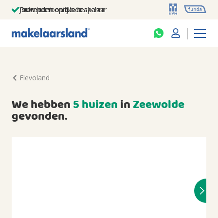
Jouw persoonlijke makelaar
Duizenden euro's besparen
Prominent op funda
Flevoland
We hebben
5 huizen
in
Zeewolde
gevonden.