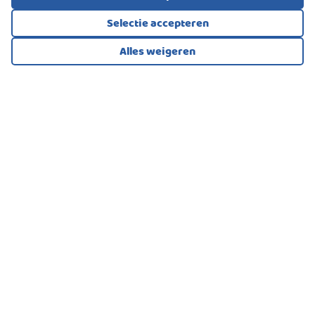
Soort
Openbaar parkeren
Selectie accepteren
Alles weigeren
Bekijk alle foto's
1
/42
PORTIEKFLAT, APPARTEMENT
Berkel En Rodenrijs
325.000
€