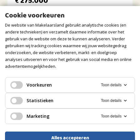
275.000
€
Tuin
Geen tuin
Cookie voorkeuren
Balkon/Dakterras
Balkon aanwezig
De website van Makelaarsland gebruikt analytische cookies (en
andere technieken) en verzamelt daarmee informatie over het
BERGRUIMTE
gebruik van de website om deze te kunnen analyseren. Verder
gebruiken wij tracking cookies waarmee wij jouw websitegedrag
onderzoeken, de website verbeteren, markt- en doelgroep
Soort berging
Inpandig
analyses uitvoeren en voor het gebruik van social media en online
advertentiemogelijkheden.
Isolatie
Geen isolatie
Voorkeuren
Toon details
GARAGE
GALERIJFLAT, APPARTEMENT
Statistieken
Toon details
Zoetermeer
Soort
Geen garage
Marketing
Toon details
275.000
€
PARKEREN
Alles accepteren