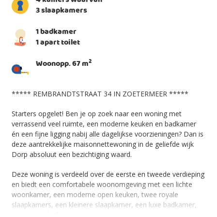
4 kamers waarvan
3 slaapkamers
1 badkamer
1 apart toilet
2
Woonopp. 67 m
***** REMBRANDTSTRAAT 34 IN ZOETERMEER *****
Starters opgelet! Ben je op zoek naar een woning met
verrassend veel ruimte, een moderne keuken en badkamer
én een fijne ligging nabij alle dagelijkse voorzieningen? Dan is
deze aantrekkelijke maisonnettewoning in de geliefde wijk
Dorp absoluut een bezichtiging waard.
Deze woning is verdeeld over de eerste en tweede verdieping
en biedt een comfortabele woonomgeving met een lichte
woonkamer, een moderne open keuken, twee royale
slaapkamers, een kleinere slaapkamer, een luxe badkamer,
een zonnig balkon op het noordwesten en een eigen berging