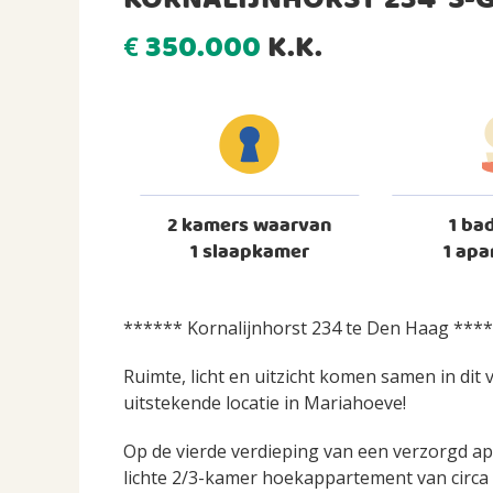
KORNALIJNHORST 234 'S
350.000
K.K.
€
2 kamers waarvan
1 ba
1 slaapkamer
1 apa
****** Kornalijnhorst 234 te Den Haag ***
Ruimte, licht en uitzicht komen samen in di
uitstekende locatie in Mariahoeve!
Op de vierde verdieping van een verzorgd ap
lichte 2/3-kamer hoekappartement van circa