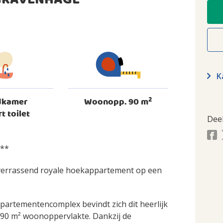
-GRAVENHAGE
Ka
2
dkamer
Woonopp. 90 m
rt toilet
Dee
***
t verrassend royale hoekappartement op een
partementencomplex bevindt zich dit heerlijk
 90 m² woonoppervlakte. Dankzij de