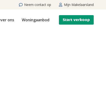
Neem contact op
Mijn Makelaarsland
Start verkoop
ver ons
Woningaanbod