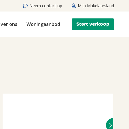
Neem contact op
Mijn Makelaarsland
Start verkoop
ver ons
Woningaanbod