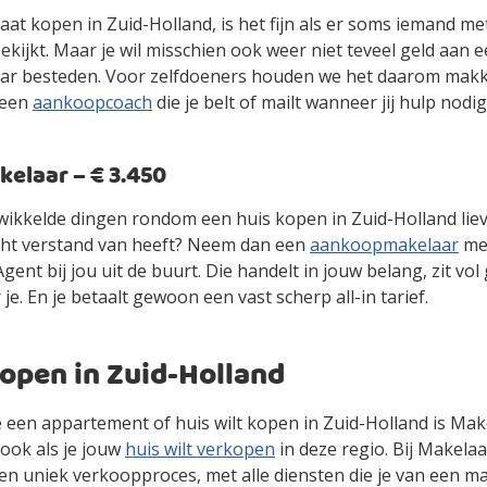
gaat kopen in Zuid-Holland, is het fijn als er soms iemand m
kijkt. Maar je wil misschien ook weer niet teveel geld aan 
r besteden. Voor zelfdoeners houden we het daarom makke
 een
aankoopcoach
die je belt of mailt wanneer jij hulp nodig
laar – € 3.450
gewikkelde dingen rondom een huis kopen in Zuid-Holland lie
cht verstand van heeft? Neem dan een
aankoopmakelaar
mee
ent bij jou uit de buurt. Die handelt in jouw belang, zit vol
 je. En je betaalt gewoon een vast scherp all-in tarief.
open in Zuid-Holland
je een appartement of huis wilt kopen in Zuid-Holland is Ma
ook als je jouw
huis wilt verkopen
in deze regio. Bij Makelaa
en uniek verkoopproces, met alle diensten die je van een m