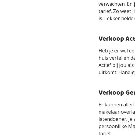
verwachten. En 
tarief. Zo weet 
is. Lekker helde
Verkoop Acti
Heb je er wel e
huis vertellen d
Actief bij jou a
uitkomt. Handig,
Verkoop Gem
Er kunnen allerl
makelaar overlaa
latendoener. Je 
persoonlijke Mak
tarief.