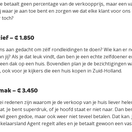
je betaalt geen percentage van de verkoopprijs, maar een vas
jij waar je aan toe bent en zorgen we dat elke klant voor ons
r toch?
ef – € 1.850
ens aan gedacht om zélf rondleidingen te doen? Wie kan er n
an jij? Als je dat leuk vindt, dan ben je een echte zelfdoener
ls een dak op een huis. Bovendien plan je de bezichtigingen 
 ook voor je kijkers die een huis kopen in Zuid-Holland.
ak – € 3.450
ei redenen zijn waarom je de verkoop van je huis liever hel
t. Je bent superdruk, of je hoofd staat er niet naar. Dan be
wil geen gedoe, maar ook weer niet teveel betalen. Dat kan.
elaarsland Agent regelt alles en je betaalt gewoon een vast