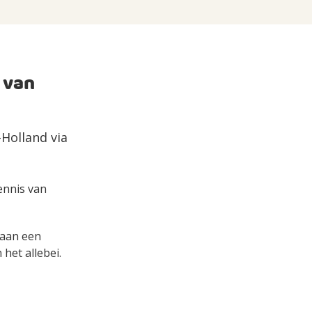
 van
-Holland via
kennis van
s aan een
het allebei.