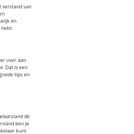
et verstand van
een
lijk én
 hebt.
ver over aan
. Dat is een
 goede tips en
kelaarsland dé
rsland ben je
akelaar kunt