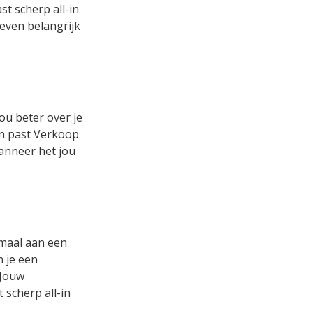
t scherp all-in
 even belangrijk
ou beter over je
 en past Verkoop
wanneer het jou
emaal aan een
n je een
 Jouw
 scherp all-in