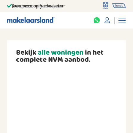
Jouw persoonlijke makelaar
Duizenden euro's besparen
Prominent op funda
Bekijk
alle woningen
in het
complete NVM aanbod.