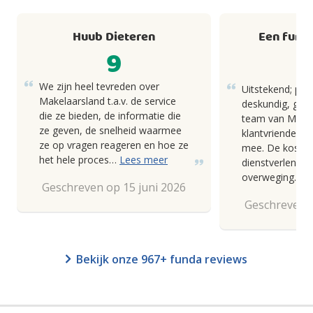
Huub Dieteren
Een fund
9
We zijn heel tevreden over
Uitstekend; pro
Makelaarsland t.a.v. de service
deskundig, goed
die ze bieden, de informatie die
team van Makel
ze geven, de snelheid waarmee
klantvriendelij
ze op vragen reageren en hoe ze
mee. De kosten
het hele proces…
Lees meer
dienstverlening
overweging.
Geschreven op 15 juni 2026
Geschreven o
Bekijk onze 967+ funda reviews