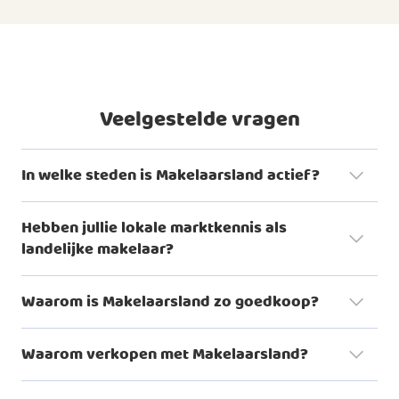
Veelgestelde vragen
In welke steden is Makelaarsland actief?
Hebben jullie lokale marktkennis als
landelijke makelaar?
woningaanbod
Waarom is Makelaarsland zo goedkoop?
Dat is eigenlijk heel logisch. Bij veel traditionele makelaars is
Waarom verkopen met Makelaarsland?
de courtage een percentage van de koopsom. Daar doen
we niet aan. Wij rekenen een vast, betaalbaar bedrag
Al ruim 20
ongeacht de waarde van je huis.
Er zijn een aantal redenen