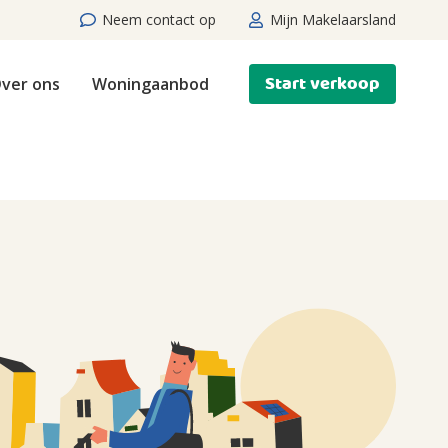
Neem contact op
Mijn Makelaarsland
Start verkoop
ver ons
Woningaanbod