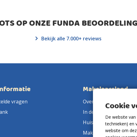
ROTS OP ONZE FUNDA BEOORDELING
Bekijk alle 7.000+ reviews
informatie
Makelaarsland
telde vragen
Over ons
Cookie 
ank
In de pers
De website van 
Huis verkopen
technieken) en 
website om deze
Makelaar in de buurt