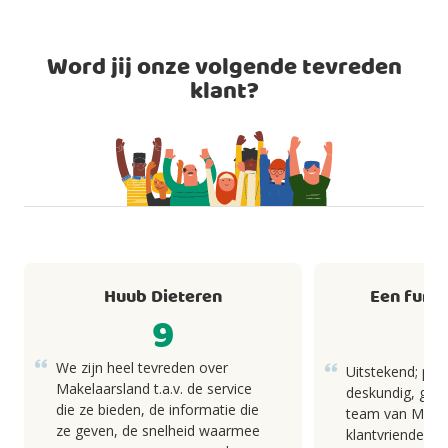
Word jij onze volgende tevreden
klant?
Huub Dieteren
Een fund
9
We zijn heel tevreden over
Uitstekend; pro
Makelaarsland t.a.v. de service
deskundig, goed
die ze bieden, de informatie die
team van Makel
ze geven, de snelheid waarmee
klantvriendelij