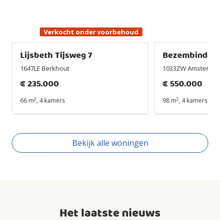
Verkocht onder voorbehoud
Lijsbeth Tijsweg 7
Bezembinders
1647LE Berkhout
1033ZW Amsterda
€
235.000
€
550.000
2
2
66 m
,
4 kamers
98 m
,
4 kamers
Bekijk alle woningen
Het laatste nieuws