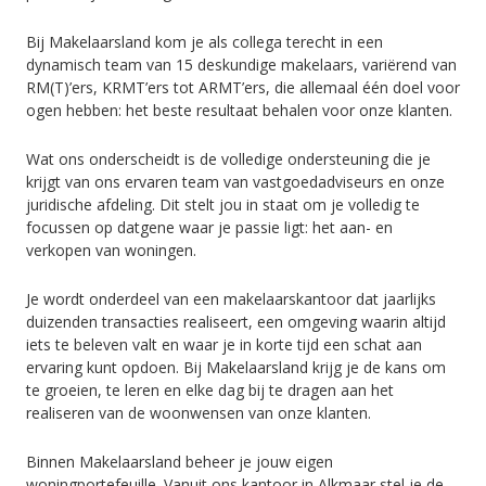
Bij Makelaarsland kom je als collega terecht in een
dynamisch team van 15 deskundige makelaars, variërend van
RM(T)’ers, KRMT’ers tot ARMT’ers, die allemaal één doel voor
ogen hebben: het beste resultaat behalen voor onze klanten.
Wat ons onderscheidt is de volledige ondersteuning die je
krijgt van ons ervaren team van vastgoedadviseurs en onze
juridische afdeling. Dit stelt jou in staat om je volledig te
focussen op datgene waar je passie ligt: het aan- en
verkopen van woningen.
Je wordt onderdeel van een makelaarskantoor dat jaarlijks
duizenden transacties realiseert, een omgeving waarin altijd
iets te beleven valt en waar je in korte tijd een schat aan
ervaring kunt opdoen. Bij Makelaarsland krijg je de kans om
te groeien, te leren en elke dag bij te dragen aan het
realiseren van de woonwensen van onze klanten.
Binnen Makelaarsland beheer je jouw eigen
woningportefeuille. Vanuit ons kantoor in Alkmaar stel je de