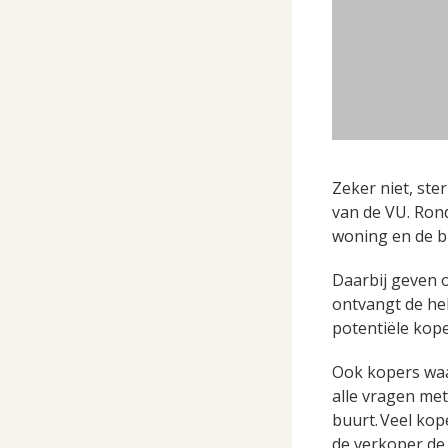
Zeker niet, ster
van de VU
.
Rond
woning en de bu
Daarbij geven o
ontvangt de he
potenti
ë
le kop
Ook kopers waar
alle vragen me
buurt.
Veel kope
de verkoper de 