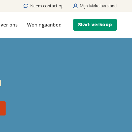
Neem contact op
Mijn Makelaarsland
Start verkoop
ver ons
Woningaanbod
n