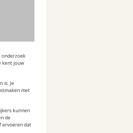
 onderzoek
e kent jouw
 is. Je
nnismaken met
Kijkers kunnen
en de
ef ervoeren dat