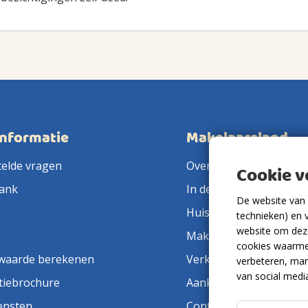
informatie
Makelaarsland
telde vragen
Over ons
Cookie 
ank
In de pers
De website van 
Huis verkopen
technieken) en 
website om deze
Makelaar in de buurt
cookies waarme
waarde berekenen
Verkoopmakelaar
verbeteren, mar
van social medi
tiebrochure
Aankoopmakelaar
ensten
Contact