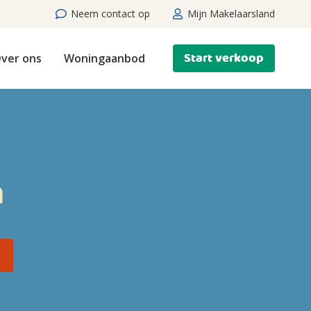
Neem contact op
Mijn Makelaarsland
Start verkoop
ver ons
Woningaanbod
n