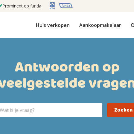
Prominent op funda
Huis verkopen
Aankoopmakelaar
O
Antwoorden op
veelgestelde vrage
Zoeken