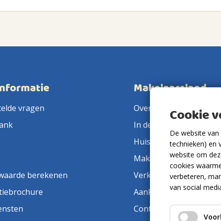
informatie
Makelaarsland
telde vragen
Over ons
Cookie 
ank
In de pers
De website van 
Huis verkopen
technieken) en 
website om deze
Makelaar in de buurt
cookies waarme
waarde berekenen
Verkoopmakelaar
verbeteren, mar
van social medi
tiebrochure
Aankoopmakelaar
ensten
Contact
Voor