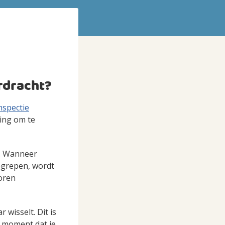
rdracht?
nspectie
ing om te
n. Wanneer
egrepen, wordt
oren
wisselt. Dit is
 moment dat je