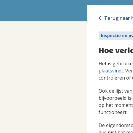
Terug naar 
Inspectie en o
Hoe verl
Het is gebruike
plaatsvindt
. Ve
controleren of
Ook de lijst v
bijvoorbeeld i
op het moment 
functioneert.
De eigendomsove
dus niet het m