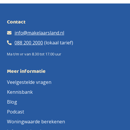
makelaar zijn we ook een beetje een IT-bedrijf en
al snel
professionele
van de
Dus ook bij
beste
hebben we zoveel mogelijk processen
duizenden
foto’s op funda
juridische
jou in de
resultaat: een
geautomatiseerd. Hierdoor houden we alles voor jou
euro’s.
gepresenteerd.
rompslomp.
buurt!
dik tevreden jij!
inzichtelijk én houden we onze kosten laag.
Contact
info@makelaarsland.nl
088 200 2000
(lokaal tarief)
Ma t/m vr van 8.30 tot 17.00 uur
Meer informatie
Veelgestelde vragen
Kennisbank
Blog
Podcast
Woningwaarde berekenen