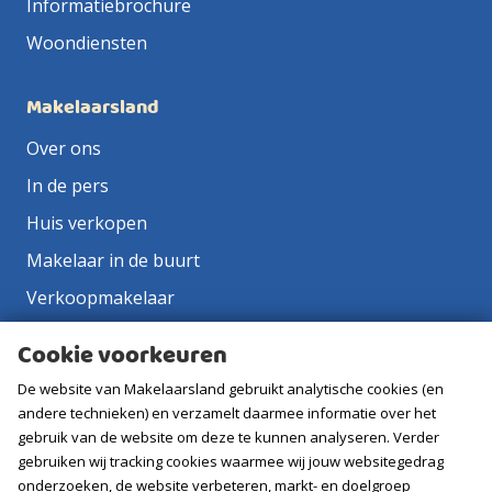
Informatiebrochure
Woondiensten
Makelaarsland
Over ons
In de pers
Huis verkopen
Makelaar in de buurt
Verkoopmakelaar
Aankoopmakelaar
Cookie voorkeuren
Contact
De website van Makelaarsland gebruikt analytische cookies (en
Vacatures
andere technieken) en verzamelt daarmee informatie over het
gebruik van de website om deze te kunnen analyseren. Verder
gebruiken wij tracking cookies waarmee wij jouw websitegedrag
Volg ons
onderzoeken, de website verbeteren, markt- en doelgroep