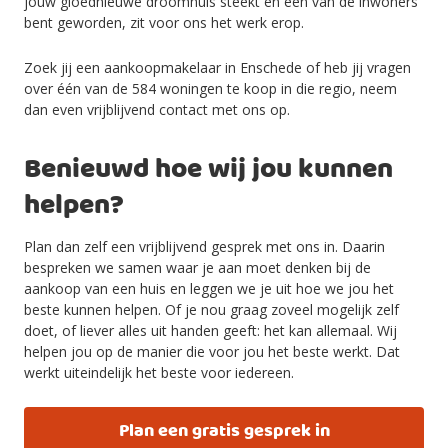
jouw
gloed
nieuwe
droomhuis
steekt en é
én van de inwoners
bent geworden, zit voor ons het werk erop.
Zoek jij een aankoopmakelaar in
Enschede
of heb jij vragen
over
één van de 584 woningen te koop
in die regio,
n
eem
dan
even
vrijblijvend contact
met ons op
.
Benieuwd hoe wij jou kunnen
helpen?
Plan dan zelf een vrijblijvend gesprek met ons in. Daarin
bespreken we samen waar je aan moet denken bij de
aankoop van een huis
en
leggen we je uit hoe we jou
het
beste
kunnen helpen. Of je nou graag zoveel mogelijk zelf
doet, of liever alles uit handen geeft:
het kan allemaal. W
ij
helpen jou op de manier die
voor jou het beste werkt
.
Dat
werkt uiteindelijk het beste voor iedereen.
Plan een gratis gesprek in