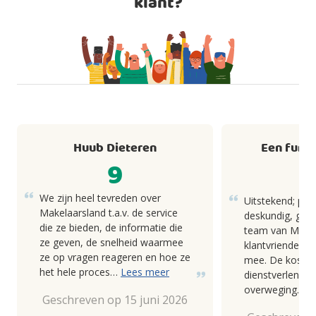
klant?
Huub Dieteren
Een fund
9
We zijn heel tevreden over
Uitstekend; pro
Makelaarsland t.a.v. de service
deskundig, goed
die ze bieden, de informatie die
team van Makel
ze geven, de snelheid waarmee
klantvriendelij
ze op vragen reageren en hoe ze
mee. De kosten
het hele proces…
Lees meer
dienstverlening
overweging.
Geschreven op 15 juni 2026