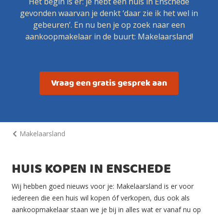
Het begin is er: je hebt een huis in Enschede
gevonden waarvan je denkt ‘daar zie ik het wel in
gebeuren’. En nu ben je op zoek naar een
aankoopmakelaar in de buurt: Makelaarsland!
Vraag een gratis gesprek aan
Makelaarsland
HUIS KOPEN IN ENSCHEDE
Wij hebben goed nieuws voor je: Makelaarsland is er voor
iedereen die een huis wil kopen óf verkopen, dus ook als
aankoopmakelaar staan we je bij in alles wat er vanaf nu op