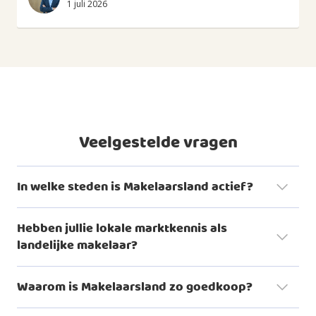
1 juli 2026
Veelgestelde vragen
In welke steden is Makelaarsland actief?
Hebben jullie lokale marktkennis als
landelijke makelaar?
woningaanbod
Waarom is Makelaarsland zo goedkoop?
Dat is eigenlijk heel logisch. Bij veel traditionele makelaars is