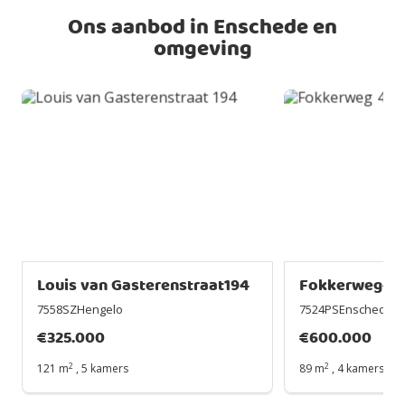
Ons aanbod in Enschede en
omgeving
Louis van Gasterenstraat194
Fokkerweg42
7558SZHengelo
7524PSEnschede
€
325.000
€
600.000
2
2
121 m
,
5 kamers
89 m
,
4 kamers