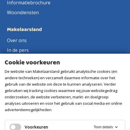
Informatiebrochure
Woondiensten
Makelaarsland
Over ons
In de pers
Huis verkopen
Cookie voorkeuren
Makelaar in de buurt
De website van Makelaarsland gebruikt analytische cookies (en
andere technieken) en verzamelt daarmee informatie over het
Verkoopmakelaar
gebruik van de website om deze te kunnen analyseren. Verder
Aankoopmakelaar
gebruiken wij tracking cookies waarmee wij jouw websitegedrag
onderzoeken, de website verbeteren, markt- en doelgroep
Contact
analyses uitvoeren en voor het gebruik van social media en online
Vacatures
advertentiemogelijkheden.
Volg ons
Voorkeuren
Toon details