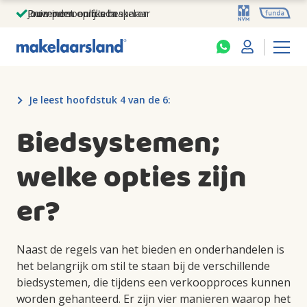
Jouw persoonlijke makelaar
Duizenden euro's besparen
Prominent op funda
Je leest hoofdstuk 4 van de 6:
Biedsystemen;
welke opties zijn
er?
Naast de regels van het bieden en onderhandelen is
het belangrijk om stil te staan bij de verschillende
biedsystemen, die tijdens een verkoopproces kunnen
worden gehanteerd. Er zijn vier manieren waarop het