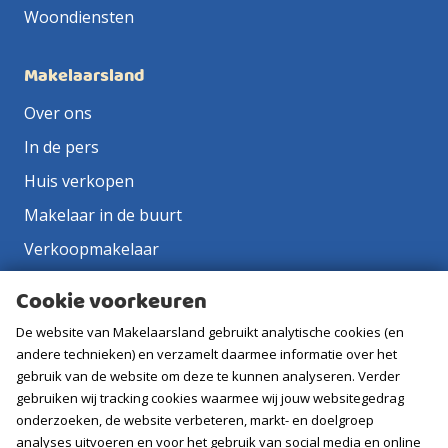
Woondiensten
Makelaarsland
Over ons
In de pers
Huis verkopen
Makelaar in de buurt
Verkoopmakelaar
Aankoopmakelaar
Cookie voorkeuren
Contact
De website van Makelaarsland gebruikt analytische cookies (en
Vacatures
andere technieken) en verzamelt daarmee informatie over het
gebruik van de website om deze te kunnen analyseren. Verder
gebruiken wij tracking cookies waarmee wij jouw websitegedrag
Volg ons
onderzoeken, de website verbeteren, markt- en doelgroep
analyses uitvoeren en voor het gebruik van social media en online