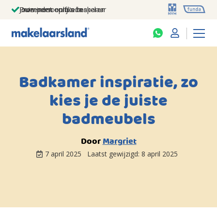
Jouw persoonlijke makelaar
Duizenden euro's besparen
Prominent op funda
Badkamer inspiratie, zo
kies je de juiste
badmeubels
Door
Margriet
7 april 2025
Laatst gewijzigd:
8 april 2025