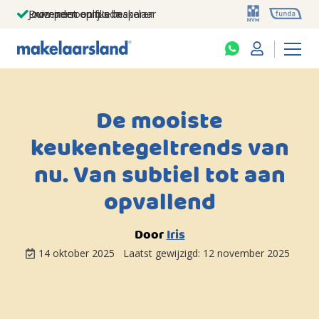
Jouw persoonlijke makelaar
Duizenden euro's besparen
Prominent op funda
De mooiste
keukentegeltrends van
nu. Van subtiel tot aan
opvallend
Door
Iris
14 oktober 2025
Laatst gewijzigd:
12 november 2025