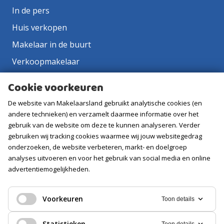
In de pers
Huis verkopen
Makelaar in de buurt
Verkoopmakelaar
Aankoopmakelaar
Cookie voorkeuren
Contact
De website van Makelaarsland gebruikt analytische cookies (en
Vacatures
andere technieken) en verzamelt daarmee informatie over het
gebruik van de website om deze te kunnen analyseren. Verder
gebruiken wij tracking cookies waarmee wij jouw websitegedrag
Volg ons
onderzoeken, de website verbeteren, markt- en doelgroep
analyses uitvoeren en voor het gebruik van social media en online
advertentiemogelijkheden.
Voorkeuren
Toon details
Statistieken
Toon details