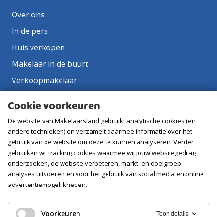
Over ons
In de pers
Huis verkopen
Makelaar in de buurt
Verkoopmakelaar
Aankoopmakelaar
Cookie voorkeuren
Contact
De website van Makelaarsland gebruikt analytische cookies (en
Vacatures
andere technieken) en verzamelt daarmee informatie over het
gebruik van de website om deze te kunnen analyseren. Verder
gebruiken wij tracking cookies waarmee wij jouw websitegedrag
Volg ons
onderzoeken, de website verbeteren, markt- en doelgroep
analyses uitvoeren en voor het gebruik van social media en online
advertentiemogelijkheden.
Voorkeuren
Toon details