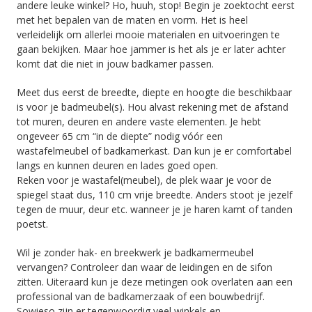
andere leuke winkel? Ho, huuh, stop! Begin je zoektocht eerst
met het bepalen van de maten en vorm. Het is heel
verleidelijk om allerlei mooie materialen en uitvoeringen te
gaan bekijken. Maar hoe jammer is het als je er later achter
komt dat die niet in jouw badkamer passen.
Meet dus eerst de breedte, diepte en hoogte die beschikbaar
is voor je badmeubel(s). Hou alvast rekening met de afstand
tot muren, deuren en andere vaste elementen. Je hebt
ongeveer 65 cm “in de diepte” nodig vóór een
wastafelmeubel of badkamerkast. Dan kun je er comfortabel
langs en kunnen deuren en lades goed open.
Reken voor je wastafel(meubel), de plek waar je voor de
spiegel staat dus, 110 cm vrije breedte. Anders stoot je jezelf
tegen de muur, deur etc. wanneer je je haren kamt of tanden
poetst.
Wil je zonder hak- en breekwerk je badkamermeubel
vervangen? Controleer dan waar de leidingen en de sifon
zitten. Uiteraard kun je deze metingen ook overlaten aan een
professional van de badkamerzaak of een bouwbedrijf.
Sowieso zijn er tegenwoordig veel winkels en