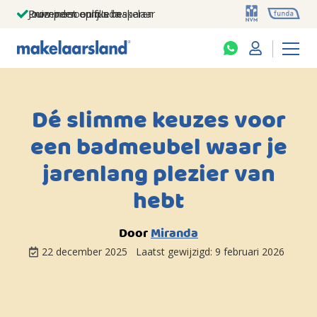
Jouw persoonlijke makelaar
Duizenden euro's besparen
Prominent op funda
Dé slimme keuzes voor
een badmeubel waar je
jarenlang plezier van
hebt
Door
Miranda
22 december 2025
Laatst gewijzigd:
9 februari 2026