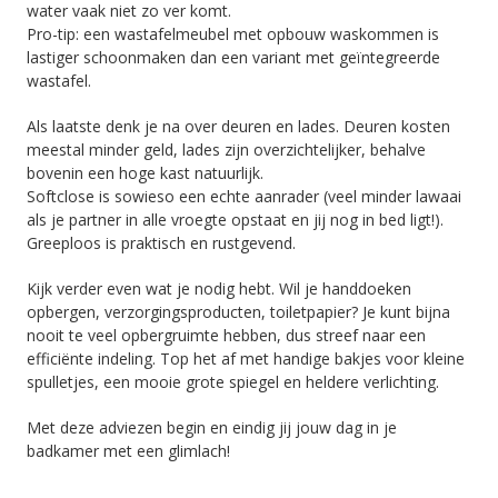
water vaak niet zo ver komt.
Pro-tip: een wastafelmeubel met opbouw waskommen is
lastiger schoonmaken dan een variant met geïntegreerde
wastafel.
Als laatste denk je na over deuren en lades. Deuren kosten
meestal minder geld, lades zijn overzichtelijker, behalve
bovenin een hoge kast natuurlijk.
Softclose is sowieso een echte aanrader (veel minder lawaai
als je partner in alle vroegte opstaat en jij nog in bed ligt!).
Greeploos is praktisch en rustgevend.
Kijk verder even wat je nodig hebt. Wil je handdoeken
opbergen, verzorgingsproducten, toiletpapier? Je kunt bijna
nooit te veel opbergruimte hebben, dus streef naar een
efficiënte indeling. Top het af met handige bakjes voor kleine
spulletjes, een mooie grote spiegel en heldere verlichting.
Met deze adviezen begin en eindig jij jouw dag in je
badkamer met een glimlach!