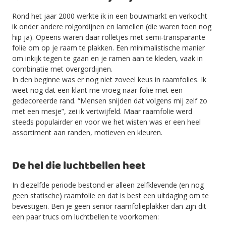
Rond het jaar 2000 werkte ik in een bouwmarkt en verkocht
ik onder andere rolgordijnen en lamellen (die waren toen nog
hip ja). Opeens waren daar rolletjes met semi-transparante
folie om op je raam te plakken. Een minimalistische manier
om inkijk tegen te gaan en je ramen aan te kleden, vaak in
combinatie met overgordijnen.
In den beginne was er nog niet zoveel keus in raamfolies. Ik
weet nog dat een klant me vroeg naar folie met een
gedecoreerde rand. “Mensen snijden dat volgens mij zelf zo
met een mesje”, zei ik vertwijfeld. Maar raamfolie werd
steeds populairder en voor we het wisten was er een heel
assortiment aan randen, motieven en kleuren.
De hel die luchtbellen heet
In diezelfde periode bestond er alleen zelfklevende (en nog
geen statische) raamfolie en dat is best een uitdaging om te
bevestigen. Ben je geen senior raamfolieplakker dan zijn dit
een paar trucs om luchtbellen te voorkomen: