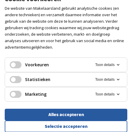
Contact
De website van Makelaarsland gebruikt analytische cookies (en
Vacatures
andere technieken) en verzamelt daarmee informatie over het
gebruik van de website om deze te kunnen analyseren. Verder
Volg ons
gebruiken wij tracking cookies waarmee wij jouw websitegedrag
onderzoeken, de website verbeteren, markt- en doelgroep
analyses uitvoeren en voor het gebruik van social media en online
advertentiemogelijkheden.
Voorkeuren
Toon details
Statistieken
Toon details
Marketing
Toon details
Alles accepteren
Voorwaarden
Privacyverklaring
Cookies
Selectie accepteren