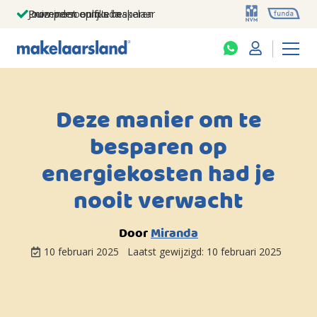
Jouw persoonlijke makelaar
Duizenden euro's besparen
Prominent op funda
Deze manier om te
besparen op
energiekosten had je
nooit verwacht
Door
Miranda
10 februari 2025
Laatst gewijzigd:
10 februari 2025