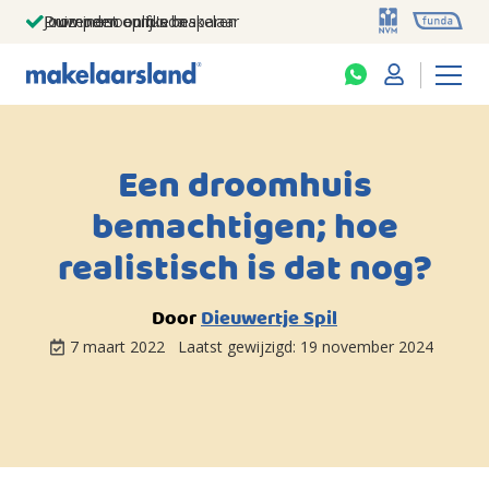
Jouw persoonlijke makelaar
Duizenden euro's besparen
Prominent op funda
Een droomhuis
bemachtigen; hoe
realistisch is dat nog?
Door
Dieuwertje Spil
7 maart 2022
Laatst gewijzigd:
19 november 2024