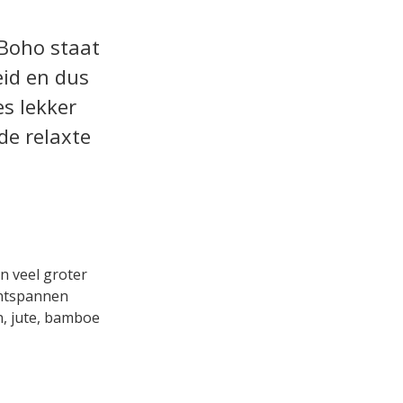
 Boho staat
eid en dus
es lekker
de relaxte
n veel groter
 ontspannen
n, jute, bamboe