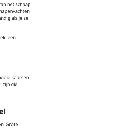
 van het schaap
schapenvachten
dig als je ze
eeld een
mooie kaarsen
zijn die
el
n. Grote