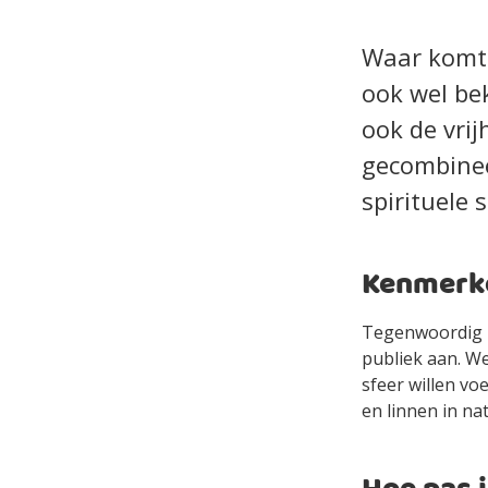
Waar komt 
ook wel bek
ook de vrij
gecombineer
spirituele 
Kenmerken
Tegenwoordig is
publiek aan. We
sfeer willen vo
en linnen in nat