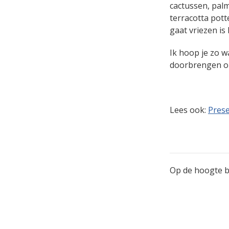
cactussen, palm
terracotta pott
gaat vriezen is
Ik hoop je zo w
doorbrengen on
Lees ook:
Prese
Op de hoogte bl