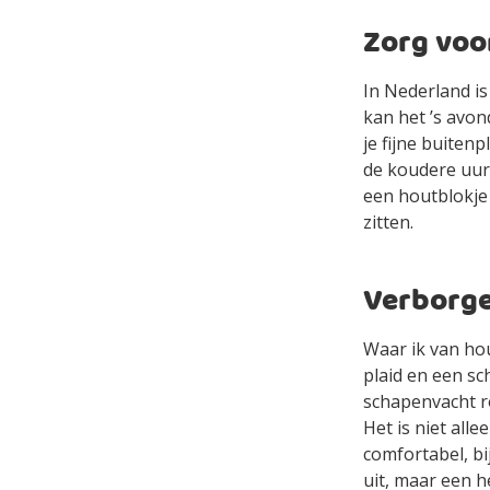
Zorg voo
In Nederland is
kan het ’s avon
je fijne buiten
de koudere uurt
een houtblokje
zitten.
Verborge
Waar ik van ho
plaid en een s
schapenvacht ro
Het is niet all
comfortabel, bi
uit, maar een h