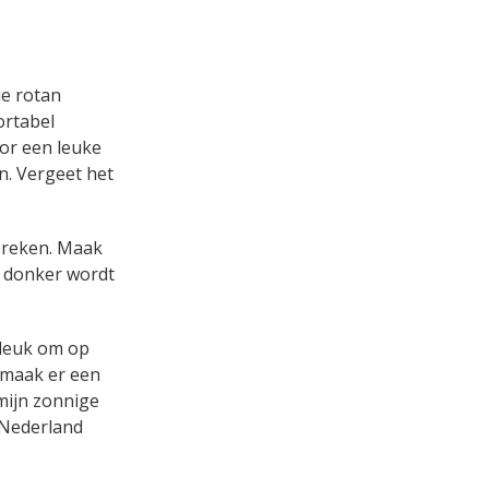
ie rotan
ortabel
oor een leuke
n. Vergeet het
breken. Maak
t donker wordt
f leuk om op
k maak er een
mijn zonnige
 Nederland