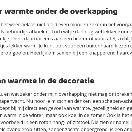
r warmte onder de overkapping
 het weer helaas niet altijd even mooi en zeker in het voorja
ds behoorlijk afkoelen. Toch wil je dan nog wel lekker kunn
plekje. Denk daarom eens aan een heater of vuurtafel, zo blijf
jes lekker warm. Je kunt ook voor een buitenhaard kiezen e
 erop gooien. Heerlijk om samen bij een knapperend haardv
n warmte in de decoratie
u, en wat zeker onder mijn overkapping niet mag ontbreken,
chapenvacht. Nu hoor je misschien denken: een schapenvacht
ept bij mij direct een gevoel van warmte, gezelligheid en 
een warm in de winter, maar ook koel in de zomer. Ook is het 
jvoorbeeld in een rotan hang- of zitstoel. Die zien er nameli
ele avond erop zitten, zonder zachte ondergrond, is een and