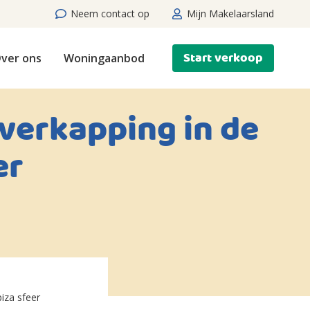
Neem contact op
Mijn Makelaarsland
Start verkoop
ver ons
Woningaanbod
verkapping in de
er
iza sfeer