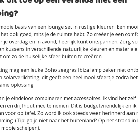
k dit toe op een veranda met een
ping?
mooie basis van een lounge set in rustige kleuren. Een moo
het ook goed, mits je de ruimte hebt. Zo creëer je een comf
r je overdag en in avond, heerlijk kunt ontspannen. Zorg v
n kussens in verschillende natuurlijke kleuren en materiale
t om zo de huiselijke sfeer buiten te creëren.
hting mag een leuke Boho zeegras Ibiza lamp zeker niet ont
 solarverlichting, dit geeft een heel mooi sfeertje zodra he
zame oplossing.
kan je eindeloos combineren met accessoires. Ik vind het zel
en en drijfhout mee te nemen. Dit is budgetvriendelijk en i
n voor op tafel. Zo word ik ook steeds weer herinnerd aan 
ing. (Tip: ga je niet naar het buitenland? Op het strand in
 mooie schelpen).