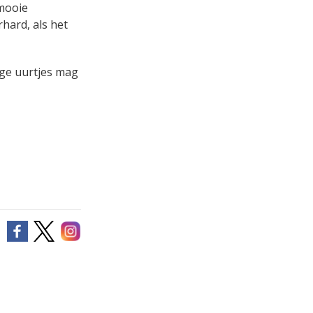
 mooie
rhard, als het
ige uurtjes mag