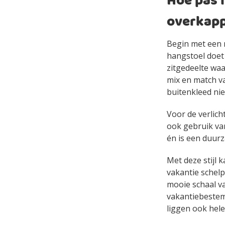
Hoe pas i
overkap
Begin met een 
hangstoel doet 
zitgedeelte waa
mix en match va
buitenkleed nie
Voor de verlic
ook gebruik van
én is een duur
Met deze stijl 
vakantie schelp
mooie schaal va
vakantiebestemm
liggen ook hele