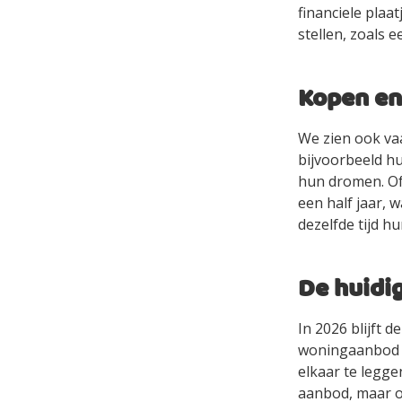
financiele plaa
stellen, zoals 
Kopen en
We zien ook vaa
bijvoorbeeld h
hun dromen. O
een half jaar, 
dezelfde tijd 
De huidi
In 2026 blijft 
woningaanbod h
elkaar te legg
aanbod, maar o