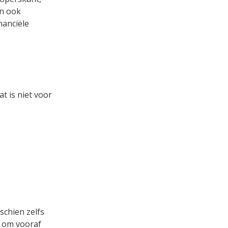
en ook
nanciële
t is niet voor
sschien zelfs
n om vooraf