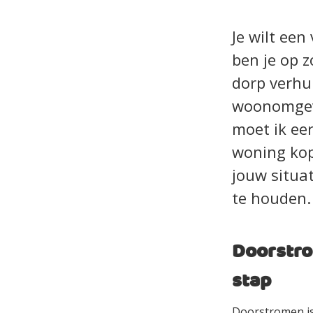
Je wilt ee
ben je op z
dorp verhui
woonomgevi
moet ik eer
woning kope
jouw situat
te houden.
Doorstro
stap
Doorstromen is 