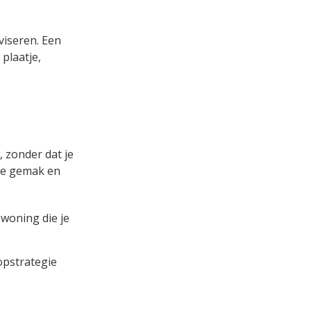
dviseren. Een
plaatje,
, zonder dat je
ne gemak en
 woning die je
opstrategie