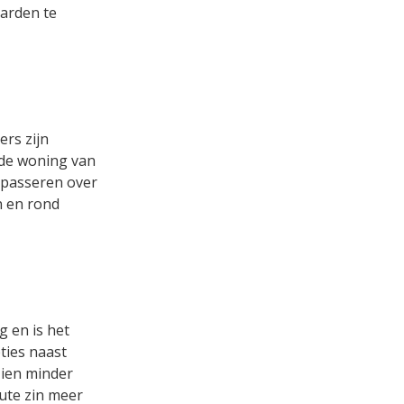
aarden te
ers zijn
 de woning van
passeren over
n en rond
g en is het
ties naast
zien minder
ute zin meer