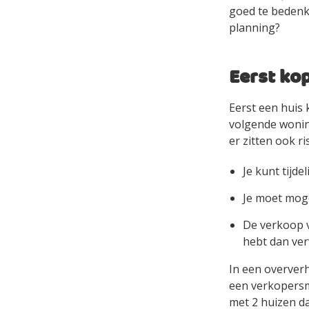
goed te bedenke
planning?
Eerst kop
Eerst een huis 
volgende woning
er zitten ook ri
Je kunt tijd
Je moet moge
De verkoop v
hebt dan ver
In een overver
een verkopersma
met 2 huizen da