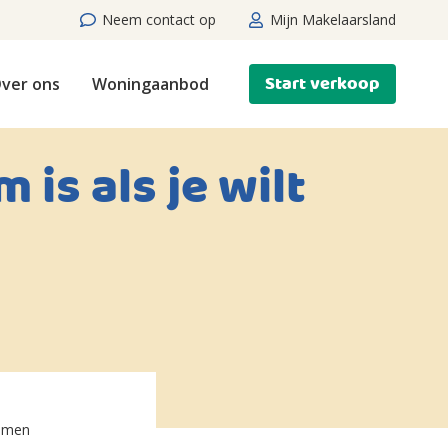
Neem contact op
Mijn Makelaarsland
Start verkoop
ver ons
Woningaanbod
is als je wilt
romen