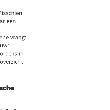
Misschien
aar een
ene vraag:
ieuwe
orde is in
 overzicht
ische
koperskant,