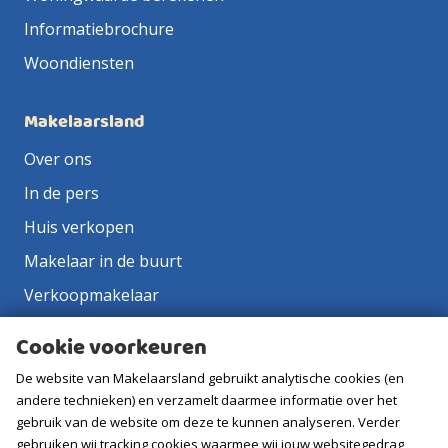
Informatiebrochure
Woondiensten
Makelaarsland
Over ons
In de pers
Huis verkopen
Makelaar in de buurt
Verkoopmakelaar
Aankoopmakelaar
Cookie voorkeuren
Contact
De website van Makelaarsland gebruikt analytische cookies (en
Vacatures
andere technieken) en verzamelt daarmee informatie over het
gebruik van de website om deze te kunnen analyseren. Verder
gebruiken wij tracking cookies waarmee wij jouw websitegedrag