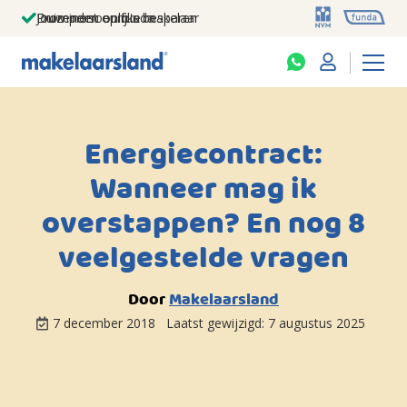
Jouw persoonlijke makelaar
Duizenden euro's besparen
Prominent op funda
Energiecontract:
Wanneer mag ik
overstappen? En nog 8
veelgestelde vragen
Door
Makelaarsland
7 december 2018
Laatst gewijzigd:
7 augustus 2025